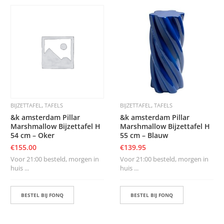
,
,
BIJZETTAFEL
TAFELS
BIJZETTAFEL
TAFELS
&k amsterdam Pillar
&k amsterdam Pillar
Marshmallow Bijzettafel H
Marshmallow Bijzettafel H
54 cm – Oker
55 cm – Blauw
€
155.00
€
139.95
Voor 21:00 besteld, morgen in
Voor 21:00 besteld, morgen in
huis ...
huis ...
BESTEL BIJ FONQ
BESTEL BIJ FONQ