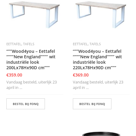
,
,
EETTAFEL
TAFELS
EETTAFEL
TAFELS
“””Wood4you – Eettafel
“””Wood4you – Eettafel
“”””New England”””” wit
“”””New England”””” wit
industriële look
industriële look
200Lx78Hx90D cm”””
220Lx78Hx90D cm”””
€
359.00
€
369.00
Vandaag besteld, uiterlijk 23
Vandaag besteld, uiterlijk 23
april in ...
april in ...
BESTEL BIJ FONQ
BESTEL BIJ FONQ