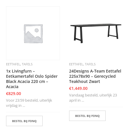
,
,
EETTAFEL
TAFELS
EETTAFEL
TAFELS
1x Livingfurn –
24Designs A-Team Eettafel
Eetkamertafel Oslo Spider
225x78x90 – Gerecycled
Black Acacia 220 cm –
Teakhout Zwart
Acacia
€
1,449.00
€
829.00
Vandaag besteld, uiterlijk 23
Voor 23:59 besteld, uiterlijk
april in ...
vrijdag in ...
BESTEL BIJ FONQ
BESTEL BIJ FONQ