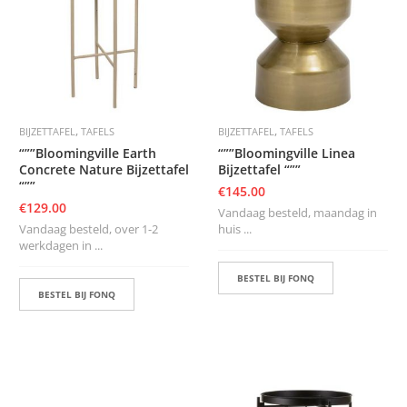
K
A
P
S
T
O
K
K
,
,
BIJZETTAFEL
TAFELS
BIJZETTAFEL
TAFELS
E
N
“””Bloomingville Earth
“””Bloomingville Linea
Concrete Nature Bijzettafel
Bijzettafel “””
“””
S
€
145.00
T
€
129.00
Vandaag besteld, maandag in
O
Vandaag besteld, over 1-2
huis ...
E
werkdagen in ...
L
E
BESTEL BIJ FONQ
N
BESTEL BIJ FONQ
T
A
F
E
L