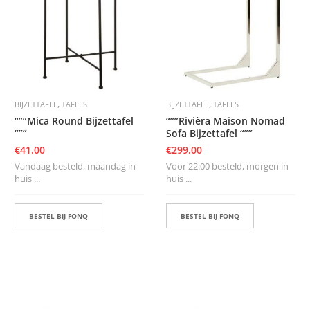
,
,
BIJZETTAFEL
TAFELS
BIJZETTAFEL
TAFELS
“””Mica Round Bijzettafel
“””Rivièra Maison Nomad
“””
Sofa Bijzettafel “””
€
41.00
€
299.00
Vandaag besteld, maandag in
Voor 22:00 besteld, morgen in
huis ...
huis ...
BESTEL BIJ FONQ
BESTEL BIJ FONQ