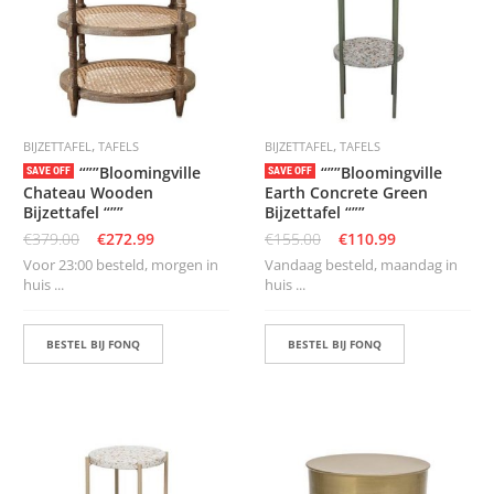
S
D
I
E
R
E
,
,
BIJZETTAFEL
TAFELS
BIJZETTAFEL
TAFELS
N
“””Bloomingville
“””Bloomingville
SAVE OFF
SAVE OFF
M
Chateau Wooden
Earth Concrete Green
E
Bijzettafel “””
Bijzettafel “””
U
€
379.00
€
272.99
€
155.00
€
110.99
B
E
Voor 23:00 besteld, morgen in
Vandaag besteld, maandag in
L
huis ...
huis ...
S
BESTEL BIJ FONQ
BESTEL BIJ FONQ
K
A
S
T
E
N