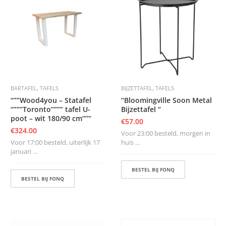
,
,
BARTAFEL
TAFELS
BIJZETTAFEL
TAFELS
“””Wood4you – Statafel
“Bloomingville Soon Metal
“”””Toronto”””” tafel U-
Bijzettafel “
poot – wit 180/90 cm”””
€
57.00
€
324.00
Voor 23:00 besteld, morgen in
Voor 17:00 besteld, uiterlijk 17
huis ...
januari ...
BESTEL BIJ FONQ
BESTEL BIJ FONQ