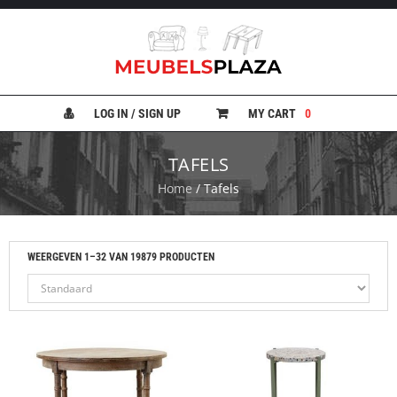
B
A
N
LOG IN / SIGN UP
MY CART
0
K
E
N
TAFELS
Home
/ Tafels
B
E
D
D
E
WEERGEVEN 1–32 VAN 19879 PRODUCTEN
N
B
U
R
E
A
U