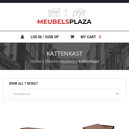
B
A
N
LOG IN / SIGN UP
MY CART
0
K
E
N
KATTENKAST
Home
/
Dierenmeubels
/ Kattenkast
B
E
D
D
E
SHOW ALL 7 RESULT
N
B
U
R
E
A
U