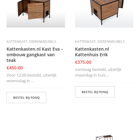
S
D
I
E
R
E
,
,
KATTENKAST
DIERENMEUBELS
KATTENKAST
DIERENMEUBELS
N
Kattenkasten.nl Kast Eva –
Kattenkasten.nl
M
ombouw gangkast van
Kattenhuis Erik
E
teak
€
375.00
U
€
450.00
B
Vandaag besteld, uiterlijk
E
Voor 12:00 besteld, uiterlijk
maandag in huis ...
L
woensdag in ...
S
BESTEL BIJ FONQ
BESTEL BIJ FONQ
K
A
S
T
E
N