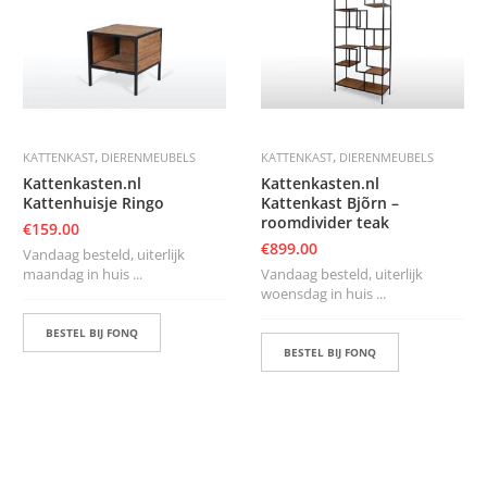
K
A
P
S
T
O
K
K
,
,
KATTENKAST
DIERENMEUBELS
KATTENKAST
DIERENMEUBELS
E
N
Kattenkasten.nl
Kattenkasten.nl
Kattenhuisje Ringo
Kattenkast Bjõrn –
roomdivider teak
S
€
159.00
T
€
899.00
Vandaag besteld, uiterlijk
O
maandag in huis ...
Vandaag besteld, uiterlijk
E
woensdag in huis ...
L
E
BESTEL BIJ FONQ
N
BESTEL BIJ FONQ
T
A
F
E
L