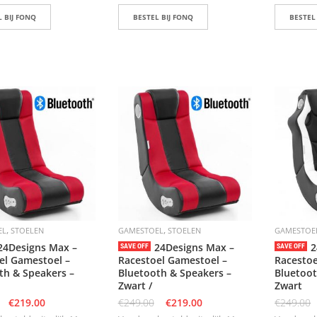
 BIJ FONQ
BESTEL BIJ FONQ
BESTEL
,
,
EL
STOELEN
GAMESTOEL
STOELEN
GAMESTOE
24Designs Max –
24Designs Max –
2
SAVE OFF
SAVE OFF
el Gamestoel –
Racestoel Gamestoel –
Racestoe
th & Speakers –
Bluetooth & Speakers –
Bluetoot
Zwart /
Zwart
€
219.00
€
249.00
€
219.00
€
249.00