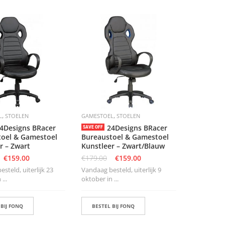
,
,
L
STOELEN
GAMESTOEL
STOELEN
4Designs BRacer
24Designs BRacer
SAVE OFF
toel & Gamestoel
Bureaustoel & Gamestoel
r – Zwart
Kunstleer – Zwart/Blauw
€
159.00
€
179.00
€
159.00
steld, uiterlijk 23
Vandaag besteld, uiterlijk 9
...
oktober in ...
 BIJ FONQ
BESTEL BIJ FONQ