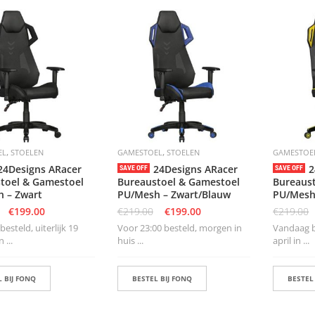
,
,
EL
STOELEN
GAMESTOEL
STOELEN
GAMESTOE
24Designs ARacer
24Designs ARacer
2
SAVE OFF
SAVE OFF
toel & Gamestoel
Bureaustoel & Gamestoel
Bureaus
 – Zwart
PU/Mesh – Zwart/Blauw
PU/Mesh
€
199.00
€
219.00
€
199.00
€
219.00
esteld, uiterlijk 19
Voor 23:00 besteld, morgen in
Vandaag be
 ...
huis ...
april in ...
 BIJ FONQ
BESTEL BIJ FONQ
BESTEL