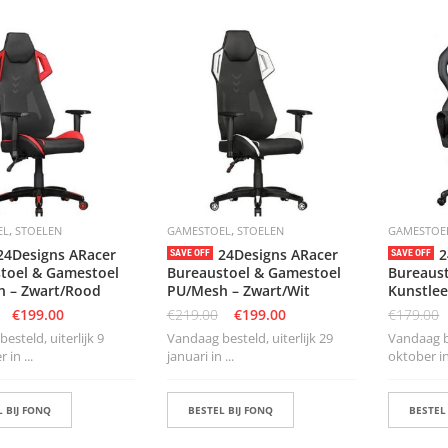
,
,
EL
STOELEN
GAMESTOEL
STOELEN
GAMESTOE
24Designs ARacer
24Designs ARacer
2
SAVE OFF
SAVE OFF
toel & Gamestoel
Bureaustoel & Gamestoel
Bureaus
 – Zwart/Rood
PU/Mesh – Zwart/Wit
Kunstlee
€
199.00
€
219.00
€
199.00
€
179.00
esteld, uiterlijk 9
Vandaag besteld, uiterlijk 29
Vandaag be
in ...
januari in ...
oktober in 
 BIJ FONQ
BESTEL BIJ FONQ
BESTEL