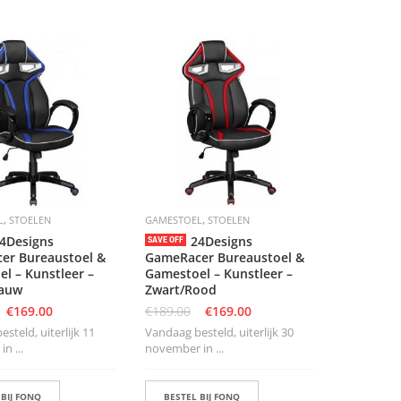
,
,
L
STOELEN
GAMESTOEL
STOELEN
4Designs
24Designs
SAVE OFF
er Bureaustoel &
GameRacer Bureaustoel &
l – Kunstleer –
Gamestoel – Kunstleer –
lauw
Zwart/Rood
€
169.00
€
189.00
€
169.00
steld, uiterlijk 11
Vandaag besteld, uiterlijk 30
n ...
november in ...
 BIJ FONQ
BESTEL BIJ FONQ