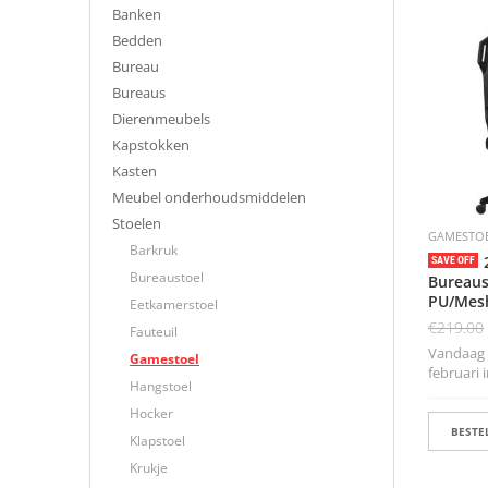
Banken
Bedden
Bureau
Bureaus
Dierenmeubels
Kapstokken
Kasten
Meubel onderhoudsmiddelen
Stoelen
GAMESTO
Barkruk
SAVE OFF
Bureaustoel
Bureaus
PU/Mesh
Eetkamerstoel
€
219.00
Fauteuil
Vandaag b
Gamestoel
februari in
Hangstoel
Hocker
BESTEL
Klapstoel
Krukje