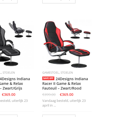
,
,
L
STOELEN
GAMESTOEL
STOELEN
4Designs Indiana
24Designs Indiana
SAVE OFF
 Game & Relax
Racer II Game & Relax
– Zwart/Grijs
Fauteuil – Zwart/Rood
€
369.00
€
399.00
€
369.00
steld, uiterlijk 23
Vandaag besteld, uiterlijk 23
april in ...