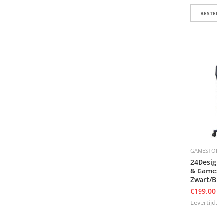
BESTEL
GAMESTO
24Desig
& Games
Zwart/B
€
199.00
Levertijd: