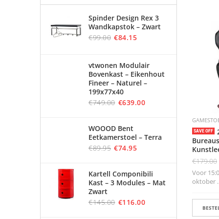
Spinder Design Rex 3
Wandkapstok – Zwart
€
99.00
€
84.15
vtwonen Modulair
Bovenkast – Eikenhout
Fineer – Naturel –
199x77x40
€
749.00
€
639.00
GAMESTO
WOOOD Bent
SAVE OFF
Eetkamerstoel – Terra
Bureaus
€
89.95
€
74.95
Kunstle
€
179.00
Voor 15:00
Kartell Componibili
oktober ..
Kast – 3 Modules – Mat
Zwart
€
145.00
€
116.00
BESTEL