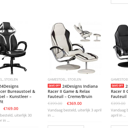
,
,
EL
STOELEN
GAMESTOEL
STOELEN
GAMESTOE
24Designs
24Designs Indiana
2
SAVE OFF
SAVE OFF
er Bureaustoel &
Racer II Game & Relax
Racer II
el – Kunstleer –
Fauteuil – Creme/Bruin
Fauteuil 
it
€
399.00
€
369.00
€
399.00
€
169.00
Vandaag besteld, uiterlijk 3 april
Vandaag be
esteld, uiterlijk 30
in ...
april in ...
in ...