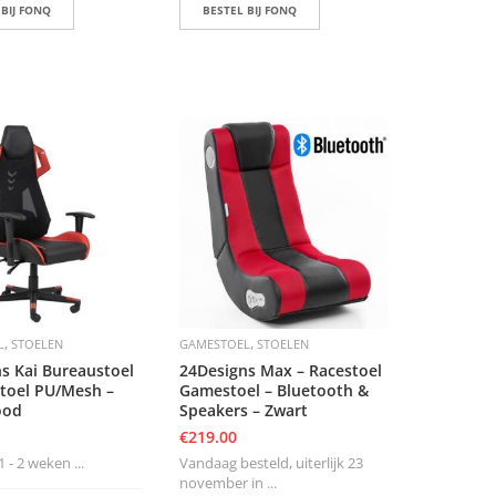
 BIJ FONQ
BESTEL BIJ FONQ
,
,
L
STOELEN
GAMESTOEL
STOELEN
s Kai Bureaustoel
24Designs Max – Racestoel
toel PU/Mesh –
Gamestoel – Bluetooth &
ood
Speakers – Zwart
€
219.00
1 - 2 weken ...
Vandaag besteld, uiterlijk 23
november in ...