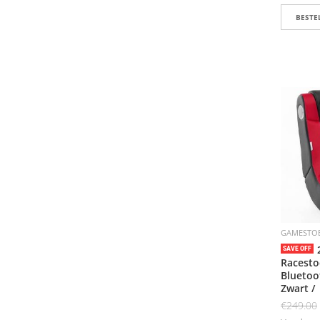
BESTEL
GAMESTO
SAVE OFF
Racesto
Bluetoo
Zwart /
€
249.00