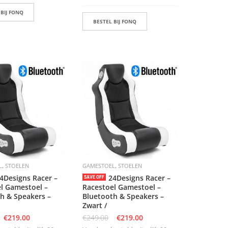
 BIJ FONQ
BESTEL BIJ FONQ
,
,
L
STOELEN
GAMESTOEL
STOELEN
4Designs Racer –
24Designs Racer –
SAVE OFF
l Gamestoel –
Racestoel Gamestoel –
h & Speakers –
Bluetooth & Speakers –
Zwart /
€
219.00
€
249.00
€
219.00