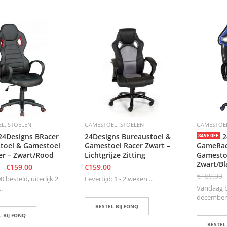
,
,
EL
STOELEN
GAMESTOEL
STOELEN
GAMESTOE
24Designs BRacer
24Designs Bureaustoel &
2
SAVE OFF
toel & Gamestoel
Gamestoel Racer Zwart –
GameRac
er – Zwart/Rood
Lichtgrijze Zitting
Gamestoe
Zwart/B
€
159.00
€
159.00
€
189.00
 besteld, uiterlijk 2
Levertijd: 1 - 2 weken ...
.
Vandaag be
december i
BESTEL BIJ FONQ
 BIJ FONQ
BESTEL