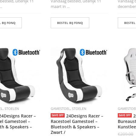
esteld, uiterlijk 11
Vandaag besteld, uiterlijk 11
Vandaag be
..
maart in ...
december i
 BIJ FONQ
BESTEL BIJ FONQ
BESTEL
,
,
EL
STOELEN
GAMESTOEL
STOELEN
GAMESTOE
24Designs Racer –
24Designs Racer –
2
SAVE OFF
SAVE OFF
el Gamestoel –
Racestoel Gamestoel –
Bureaust
th & Speakers –
Bluetooth & Speakers –
Kunstlee
Zwart /
€
209.00