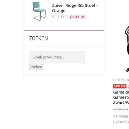
Zuiver Ridge Rib Stoel –
Oranje
€
129.00
€
103.20
ZOEKEN
Zoeken
GAMESTO
SAVE OFF
GameRac
Gamesto
Zwart/W
€
189.00
Vandaag b
november 