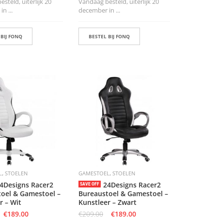
steld, uiterlijk 20
Vandaag besteld, uiterlijk 20
n ...
december in ...
 BIJ FONQ
BESTEL BIJ FONQ
,
,
L
STOELEN
GAMESTOEL
STOELEN
4Designs Racer2
24Designs Racer2
SAVE OFF
oel & Gamestoel –
Bureaustoel & Gamestoel –
r – Wit
Kunstleer – Zwart
€
189.00
€
209.00
€
189.00