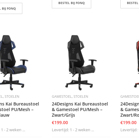
BESTEL BIJ FONQ
BESTEL
 BIJ FONQ
,
,
EL
STOELEN
GAMESTOEL
STOELEN
GAMESTOE
ns Kai Bureaustoel
24Designs Kai Bureaustoel
24Design
toel PU/Mesh –
& Gamestoel PU/Mesh –
& Games
lauw
Zwart/Grijs
Zwart/R
€
199.00
€
199.00
 1 - 2 weken ...
Levertijd: 1 - 2 weken ...
Levertijd: 