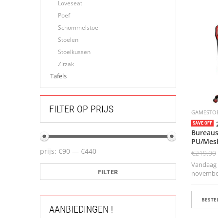
Loveseat
Poef
Schommelstoel
Stoelen
Stoelkussen
Zitzak
Tafels
FILTER OP PRIJS
GAMESTO
SAVE OFF
Bureaus
PU/Mesh
prijs:
€90
—
€440
€
219.00
Vandaag b
FILTER
november 
BESTEL
AANBIEDINGEN !