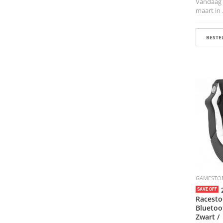
Vandaag b
maart in .
BESTEL
GAMESTO
SAVE OFF
Racesto
Bluetoo
Zwart /