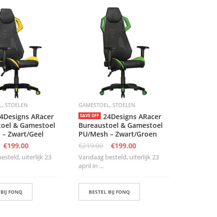
,
,
L
STOELEN
GAMESTOEL
STOELEN
4Designs ARacer
24Designs ARacer
SAVE OFF
toel & Gamestoel
Bureaustoel & Gamestoel
 – Zwart/Geel
PU/Mesh – Zwart/Groen
€
199.00
€
219.00
€
199.00
steld, uiterlijk 23
Vandaag besteld, uiterlijk 23
april in ...
 BIJ FONQ
BESTEL BIJ FONQ