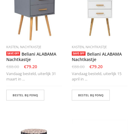
S
,
,
KASTEN
NACHTKASTJE
KASTEN
NACHTKASTJE
Beliani ALABAMA
Beliani ALABAMA
SAVE OFF
SAVE OFF
Nachtkastje
Nachtkastje
€
88.00
€
79.20
€
88.00
€
79.20
Vandaag besteld, uiterlijk 31
Vandaag besteld, uiterlijk 15
maart in ...
april in ...
BESTEL BIJ FONQ
BESTEL BIJ FONQ