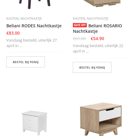
,
,
KASTEN
NACHTKASTJE
KASTEN
NACHTKASTJE
Beliani RODES Nachtkastje
Beliani ROSARIO
SAVE OFF
Nachtkastje
€
83.00
€
61.00
€
54.90
Vandaag besteld, uiterlijk 27
april in ...
Vandaag besteld, uiterlijk 22
april in ...
BESTEL BIJ FONQ
BESTEL BIJ FONQ