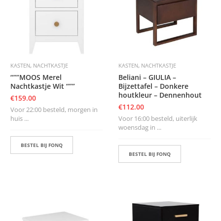
S
D
I
E
R
E
,
,
KASTEN
NACHTKASTJE
KASTEN
NACHTKASTJE
N
“””MOOS Merel
Beliani – GIULIA –
M
Nachtkastje Wit “””
Bijzettafel – Donkere
E
houtkleur – Dennenhout
€
159.00
U
€
112.00
B
Voor 22:00 besteld, morgen in
E
huis ...
Voor 16:00 besteld, uiterlijk
L
woensdag in ...
S
BESTEL BIJ FONQ
BESTEL BIJ FONQ
K
A
S
T
E
N