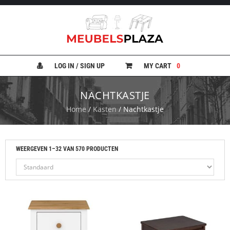
B
A
N
LOG IN / SIGN UP
MY CART
0
K
E
N
NACHTKASTJE
Home
/
Kasten
/ Nachtkastje
B
E
D
D
E
WEERGEVEN 1–32 VAN 570 PRODUCTEN
N
B
U
R
E
A
U