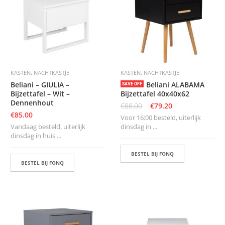
K
A
P
S
T
O
K
K
,
,
KASTEN
NACHTKASTJE
KASTEN
NACHTKASTJE
E
N
Beliani – GIULIA –
Beliani ALABAMA
SAVE OFF
Bijzettafel – Wit –
Bijzettafel 40x40x62
Dennenhout
S
€
88.00
€
79.20
T
€
85.00
Voor 16:00 besteld, uiterlijk
O
Vandaag besteld, uiterlijk
dinsdag in ...
E
dinsdag in huis ...
L
E
BESTEL BIJ FONQ
N
BESTEL BIJ FONQ
T
A
F
E
L