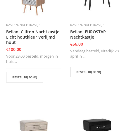
,
,
KASTEN
NACHTKASTJE
KASTEN
NACHTKASTJE
Beliani Clifton Nachtkastje
Beliani EUROSTAR
Licht houtkleur Verlijmd
Nachtkastje
hout
€
66.00
€
100.00
Vandaag besteld, uiterlijk 28
Voor 23:00 besteld, morgen in
april in ...
huis ...
BESTEL BIJ FONQ
BESTEL BIJ FONQ