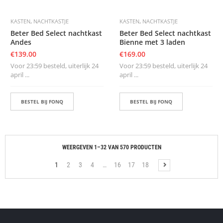
,
,
KASTEN
NACHTKASTJE
KASTEN
NACHTKASTJE
Beter Bed Select nachtkast
Beter Bed Select nachtkast
Andes
Bienne met 3 laden
€
139.00
€
169.00
Voor 23:59 besteld, uiterlijk 24
Voor 23:59 besteld, uiterlijk 24
april ...
april ...
BESTEL BIJ FONQ
BESTEL BIJ FONQ
WEERGEVEN 1–32 VAN 570 PRODUCTEN
1
2
3
4
…
16
17
18