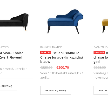
,
,
DAYBED
BANKEN
DAYBED
BANKEN
D
 ALSVAG Chaise
Beliani BIARRITZ
B
SAVE OFF
SAVE OFF
Zwart Fluweel
Chaise longue (linkszijdig)
chaise lo
blauw
geel
€
223.00
€
200.70
€
223.00
 besteld, uiterlijk 1
 ...
Voor 16:00 besteld, uiterlijk 27
Vandaag be
april ...
november i
 BIJ FONQ
BESTEL BIJ FONQ
BESTEL