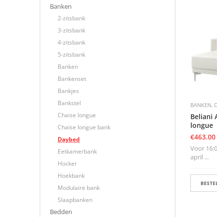
Banken
2-zitsbank
3-zitsbank
4-zitsbank
5-zitsbank
Banken
Bankenset
Bankjes
Bankstel
,
BANKEN
Chaise longue
Beliani
longue
Chaise longue bank
€
463.00
Daybed
Voor 16:0
Eetkamerbank
april ...
Hocker
Hoekbank
BESTEL
Modulaire bank
Slaapbanken
Bedden