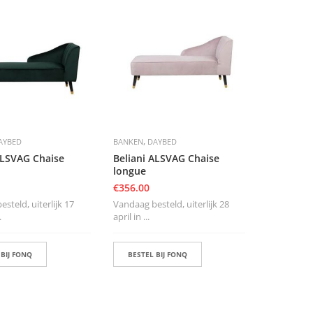
,
AYBED
BANKEN
DAYBED
ALSVAG Chaise
Beliani ALSVAG Chaise
longue
€
356.00
steld, uiterlijk 17
Vandaag besteld, uiterlijk 28
.
april in ...
 BIJ FONQ
BESTEL BIJ FONQ