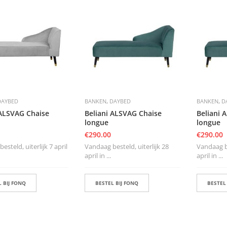
,
,
DAYBED
BANKEN
DAYBED
BANKEN
D
 ALSVAG Chaise
Beliani ALSVAG Chaise
Beliani 
longue
longue
€
290.00
€
290.00
esteld, uiterlijk 7 april
Vandaag besteld, uiterlijk 28
Vandaag be
april in ...
april in ...
 BIJ FONQ
BESTEL BIJ FONQ
BESTEL