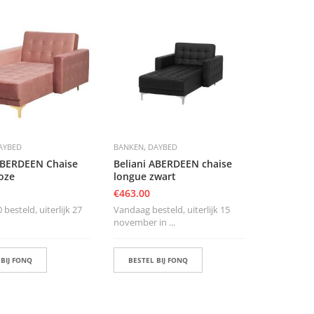
,
AYBED
BANKEN
DAYBED
ABERDEEN Chaise
Beliani ABERDEEN chaise
oze
longue zwart
€
463.00
 besteld, uiterlijk 27
Vandaag besteld, uiterlijk 15
november in ...
 BIJ FONQ
BESTEL BIJ FONQ