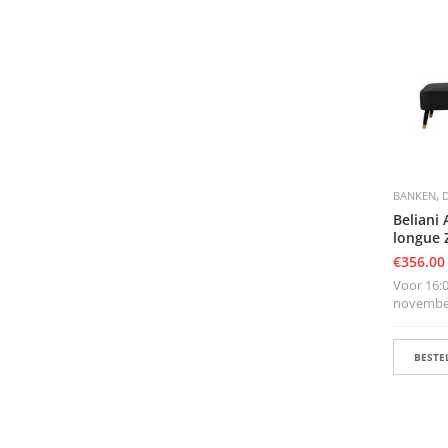
,
BANKEN
Beliani
longue 
€
356.00
Voor 16:00
november
BESTEL