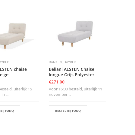
,
AYBED
BANKEN
DAYBED
ALSTEN chaise
Beliani ALSTEN Chaise
eige
longue Grijs Polyester
€
271.00
steld, uiterlijk 15
Voor 16:00 besteld, uiterlijk 11
n ...
november ...
 BIJ FONQ
BESTEL BIJ FONQ