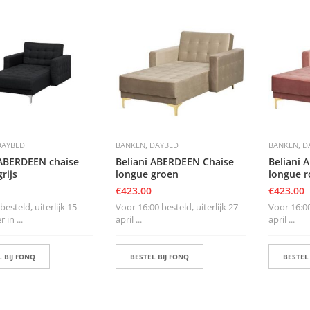
,
,
DAYBED
BANKEN
DAYBED
BANKEN
D
 ABERDEEN chaise
Beliani ABERDEEN Chaise
Beliani 
rijs
longue groen
longue r
€
423.00
€
423.00
esteld, uiterlijk 15
Voor 16:00 besteld, uiterlijk 27
Voor 16:00
in ...
april ...
april ...
 BIJ FONQ
BESTEL BIJ FONQ
BESTEL