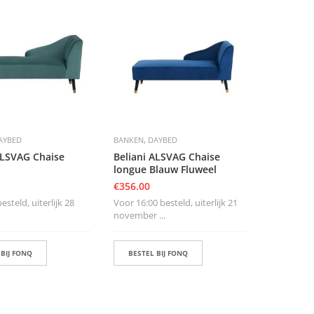
,
AYBED
BANKEN
DAYBED
ALSVAG Chaise
Beliani ALSVAG Chaise
longue Blauw Fluweel
€
356.00
steld, uiterlijk 28
Voor 16:00 besteld, uiterlijk 21
november ...
 BIJ FONQ
BESTEL BIJ FONQ