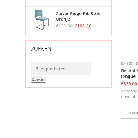
Zuiver Ridge Rib Stoel –
Oranje
€
129.00
€
103.20
ZOEKEN
,
BANKEN
Beliani
longue
Zoeken
€
839.00
Vandaag b
november 
BESTEL