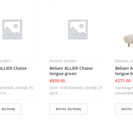
,
,
DAYBED
BANKEN
DAYBED
BANKEN
D
 ALLIER Chaise
Beliani ALLIER Chaise
Beliani 
longue groen
longue b
€
839.00
€
271.00
esteld, uiterlijk 15
Voor 16:00 besteld, uiterlijk 27
Vandaag be
in ...
april ...
november i
 BIJ FONQ
BESTEL BIJ FONQ
BESTEL