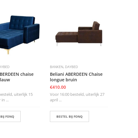
,
AYBED
BANKEN
DAYBED
ABERDEEN chaise
Beliani ABERDEEN Chaise
blauw
longue bruin
€
410.00
steld, uiterlijk 15
Voor 16:00 besteld, uiterlijk 27
n ...
april ...
 BIJ FONQ
BESTEL BIJ FONQ