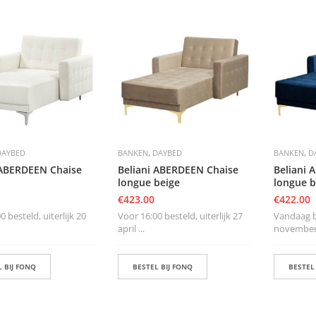
,
,
DAYBED
BANKEN
DAYBED
BANKEN
D
 ABERDEEN Chaise
Beliani ABERDEEN Chaise
Beliani 
longue beige
longue 
€
423.00
€
422.00
0 besteld, uiterlijk 20
Voor 16:00 besteld, uiterlijk 27
Vandaag be
april ...
november i
 BIJ FONQ
BESTEL BIJ FONQ
BESTEL