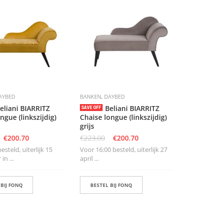
,
AYBED
BANKEN
DAYBED
eliani BIARRITZ
Beliani BIARRITZ
SAVE OFF
ngue (linkszijdig)
Chaise longue (linkszijdig)
grijs
€
200.70
€
223.00
€
200.70
steld, uiterlijk 15
Voor 16:00 besteld, uiterlijk 27
n ...
april ...
 BIJ FONQ
BESTEL BIJ FONQ