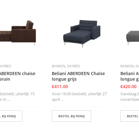
,
,
DAYBED
BANKEN
DAYBED
BANKEN
D
 ABERDEEN chaise
Beliani ABERDEEN Chaise
Beliani 
bruin
longue grijs
longue g
€
411.00
€
420.00
esteld, uiterlijk 15
Voor 16:00 besteld, uiterlijk 27
Vandaag be
in ...
april ...
november i
 BIJ FONQ
BESTEL BIJ FONQ
BESTEL