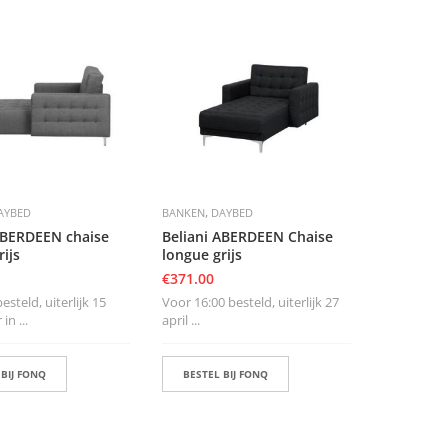
,
AYBED
BANKEN
DAYBED
ABERDEEN chaise
Beliani ABERDEEN Chaise
rijs
longue grijs
€
371.00
steld, uiterlijk 15
Voor 16:00 besteld, uiterlijk 27
n ...
april ...
 BIJ FONQ
BESTEL BIJ FONQ