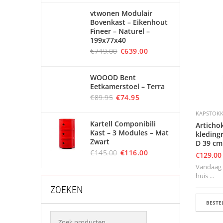
vtwonen Modulair
Bovenkast – Eikenhout
Fineer – Naturel –
199x77x40
€
749.00
€
639.00
WOOOD Bent
Eetkamerstoel – Terra
€
89.95
€
74.95
KAPSTOK
Kartell Componibili
Articho
Kast – 3 Modules – Mat
kleding
Zwart
D 39 cm
€
145.00
€
116.00
€
129.00
Vandaag b
huis ...
ZOEKEN
BESTEL