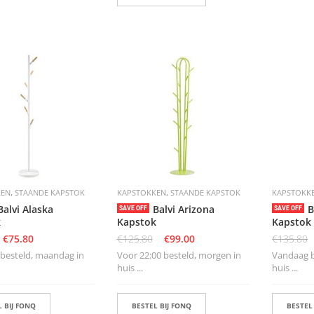
,
,
KEN
STAANDE KAPSTOK
KAPSTOKKEN
STAANDE KAPSTOK
KAPSTOKK
Balvi Alaska
Balvi Arizona
B
SAVE OFF
SAVE OFF
k
Kapstok
Kapstok
€
75.80
€
125.80
€
99.00
€
135.80
besteld, maandag in
Voor 22:00 besteld, morgen in
Vandaag b
huis ...
huis ...
 BIJ FONQ
BESTEL BIJ FONQ
BESTEL