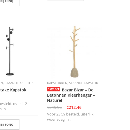
 BIJ FONQ
,
,
EN
STAANDE KAPSTOK
KAPSTOKKEN
STAANDE KAPSTOK
iitake Kapstok
Bazar Bizar – De
SAVE OFF
Betonnen Kleerhanger –
Naturel
esteld, over 1-2
€
249.95
€
212.46
in ...
Voor 23:59 besteld, uiterlijk
woensdag in ...
 BIJ FONQ