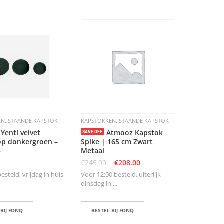
,
,
EN
STAANDE KAPSTOK
KAPSTOKKEN
STAANDE KAPSTOK
 Yentl velvet
Atmooz Kapstok
SAVE OFF
p donkergroen –
Spike | 165 cm Zwart
3
Metaal
€
245.00
€
208.00
steld, vrijdag in huis
Voor 12:00 besteld, uiterlijk
dinsdag in ...
 BIJ FONQ
BESTEL BIJ FONQ