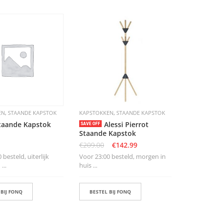
,
,
EN
STAANDE KAPSTOK
KAPSTOKKEN
STAANDE KAPSTOK
taande Kapstok
Alessi Pierrot
SAVE OFF
Staande Kapstok
€
209.00
€
142.99
 besteld, uiterlijk
Voor 23:00 besteld, morgen in
...
huis ...
 BIJ FONQ
BESTEL BIJ FONQ