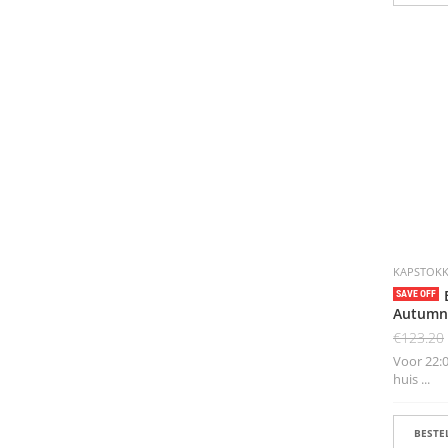
KAPSTOK
SAVE OFF
Autumn
€
123.20
Voor 22:0
huis ...
BESTEL