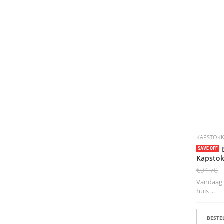
KAPSTOK
SAVE OFF
Kapsto
€
94.70
Vandaag 
huis ...
BESTEL