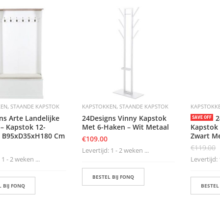
,
,
KEN
STAANDE KAPSTOK
KAPSTOKKEN
STAANDE KAPSTOK
KAPSTOKK
ns Arte Landelijke
24Designs Vinny Kapstok
2
SAVE OFF
 – Kapstok 12-
Met 6-Haken – Wit Metaal
Kapstok
– B95xD35xH180 Cm
Zwart M
€
109.00
€
119.00
Levertijd: 1 - 2 weken ...
 1 - 2 weken ...
Levertijd: 
BESTEL BIJ FONQ
 BIJ FONQ
BESTEL