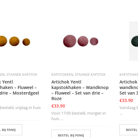
,
,
KEN
STAANDE KAPSTOK
KAPSTOKKEN
STAANDE KAPSTOK
KAPSTOKK
k Yentl
Artichok Yentl
Artichok
haken – Fluweel –
kapstokhaken – Wandknop
wandkno
 drie – Mosterdgeel
– Fluweel – Set van drie –
Set van 
Roze
€
33.90
€
33.90
esteld, vrijdag in huis
Vandaag be
Voor 17:00 besteld, morgen in
...
huis ...
 BIJ FONQ
BESTEL
BESTEL BIJ FONQ