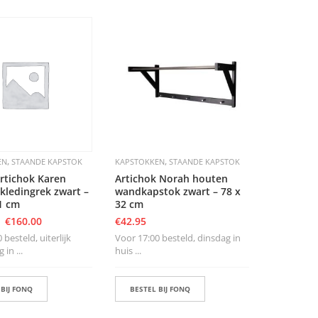
,
,
EN
STAANDE KAPSTOK
KAPSTOKKEN
STAANDE KAPSTOK
rtichok Karen
Artichok Norah houten
kledingrek zwart –
wandkapstok zwart – 78 x
1 cm
32 cm
€
160.00
€
42.95
 besteld, uiterlijk
Voor 17:00 besteld, dinsdag in
in ...
huis ...
 BIJ FONQ
BESTEL BIJ FONQ