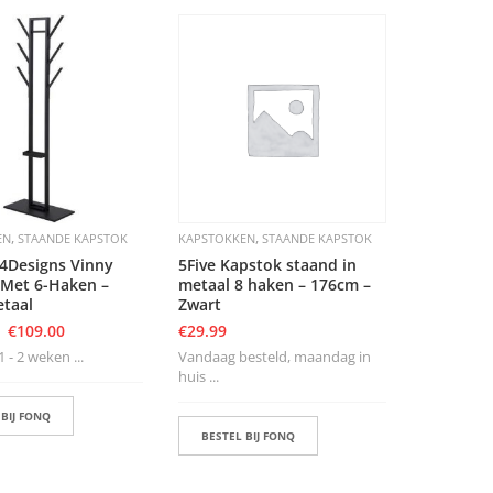
,
,
EN
STAANDE KAPSTOK
KAPSTOKKEN
STAANDE KAPSTOK
4Designs Vinny
5Five Kapstok staand in
 Met 6-Haken –
metaal 8 haken – 176cm –
etaal
Zwart
€
109.00
€
29.99
1 - 2 weken ...
Vandaag besteld, maandag in
huis ...
 BIJ FONQ
BESTEL BIJ FONQ