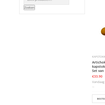
Zoeken
KAPSTOK
Articho
kapstok
Set van
€
33.90
Vandaag b
...
BESTEL