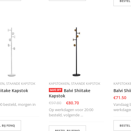
BESTEL
,
,
KEN
STAANDE KAPSTOK
KAPSTOKKEN
STAANDE KAPSTOK
KAPSTOKK
iitake Kapstok
Balvi Shiitake
Balvi Sh
SAVE OFF
Kapstok
€
71.50
€
97.80
€
80.70
0 besteld, morgen in
Vandaag b
Op werkdagen voor 20:00
werkdagen 
besteld, volgende ...
 BIJ FONQ
BESTEL
BESTEL BIJ FONQ