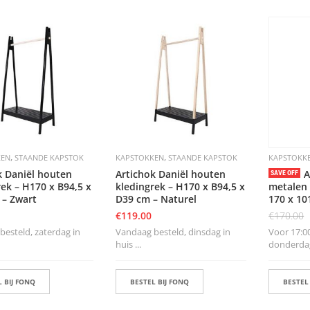
,
,
KEN
STAANDE KAPSTOK
KAPSTOKKEN
STAANDE KAPSTOK
KAPSTOKK
k Daniël houten
Artichok Daniël houten
A
SAVE OFF
rek – H170 x B94,5 x
kledingrek – H170 x B94,5 x
metalen 
 – Zwart
D39 cm – Naturel
170 x 10
€
119.00
€
170.00
esteld, zaterdag in
Vandaag besteld, dinsdag in
Voor 17:00
huis ...
donderdag 
 BIJ FONQ
BESTEL BIJ FONQ
BESTEL