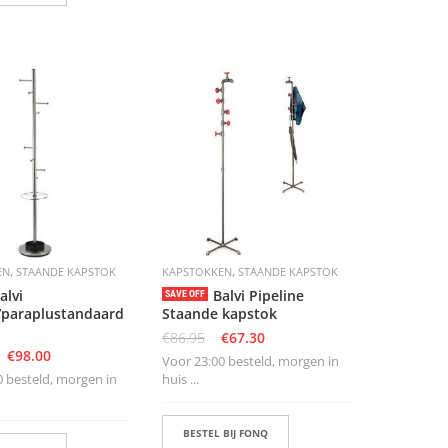
,
,
EN
STAANDE KAPSTOK
KAPSTOKKEN
STAANDE KAPSTOK
alvi
Balvi Pipeline
SAVE OFF
/paraplustandaard
Staande kapstok
€
86.95
€
67.30
€
98.00
Voor 23:00 besteld, morgen in
0 besteld, morgen in
huis ...
BESTEL BIJ FONQ