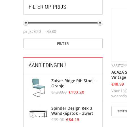
FILTER OP PRIJS
prijs:
€20
—
€880
FILTER
AANBIEDINGEN !
KAPSTOK
ACAZA S
Vintage
Zuiver Ridge Rib Stoel –
€
48.99
Oranje
Voor 13:0
€
129.00
€
103.20
woensdag 
Spinder Design Rex 3
BESTEL
Wandkapstok – Zwart
€
99.00
€
84.15