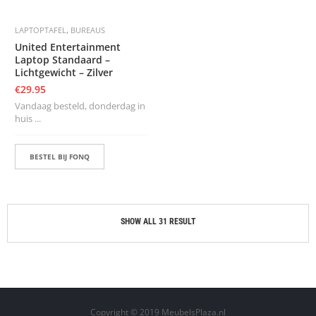
,
LAPTOPTAFEL
BUREAUS
United Entertainment
Laptop Standaard –
Lichtgewicht – Zilver
€
29.95
Vandaag besteld, donderdag in
huis ...
BESTEL BIJ FONQ
SHOW ALL 31 RESULT
Copyright © 2019 MeubelsPlaza.nl