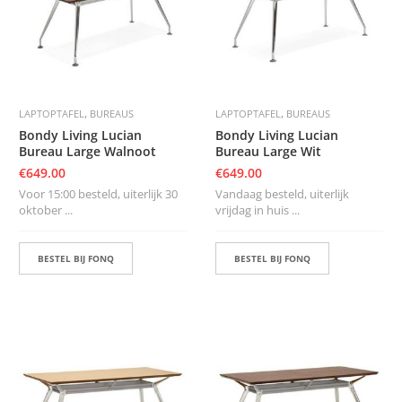
K
A
P
S
T
O
K
,
,
LAPTOPTAFEL
BUREAUS
LAPTOPTAFEL
BUREAUS
K
E
Bondy Living Lucian
Bondy Living Lucian
N
Bureau Large Walnoot
Bureau Large Wit
€
649.00
€
649.00
S
Voor 15:00 besteld, uiterlijk 30
Vandaag besteld, uiterlijk
T
oktober ...
vrijdag in huis ...
O
E
L
BESTEL BIJ FONQ
BESTEL BIJ FONQ
E
N
T
A
F
E
L