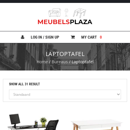
B
A
N
LOG IN / SIGN UP
MY CART
0
K
E
N
LAPTOPTAFEL
Home
/
Bureaus
/ Laptoptafel
B
E
D
D
E
SHOW ALL 31 RESULT
N
B
U
R
E
A
U