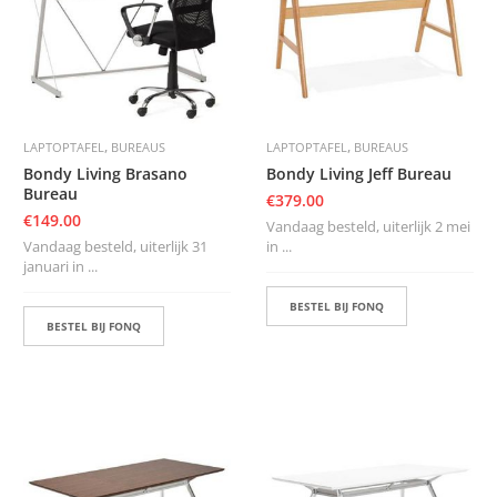
S
D
I
E
R
E
,
,
LAPTOPTAFEL
BUREAUS
LAPTOPTAFEL
BUREAUS
N
Bondy Living Brasano
Bondy Living Jeff Bureau
M
Bureau
€
379.00
E
€
149.00
U
Vandaag besteld, uiterlijk 2 mei
B
Vandaag besteld, uiterlijk 31
in ...
E
januari in ...
L
S
BESTEL BIJ FONQ
BESTEL BIJ FONQ
K
A
S
T
E
N