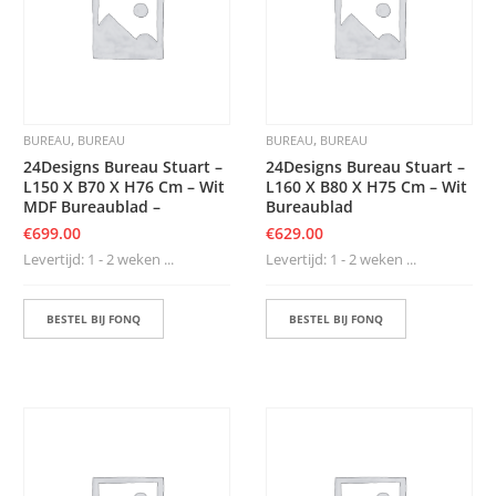
K
A
P
S
T
O
K
,
,
BUREAU
BUREAU
BUREAU
BUREAU
K
E
24Designs Bureau Stuart –
24Designs Bureau Stuart –
N
L150 X B70 X H76 Cm – Wit
L160 X B80 X H75 Cm – Wit
MDF Bureaublad –
Bureaublad
S
€
699.00
€
629.00
T
Levertijd: 1 - 2 weken ...
Levertijd: 1 - 2 weken ...
O
E
L
BESTEL BIJ FONQ
BESTEL BIJ FONQ
E
N
T
A
F
E
L