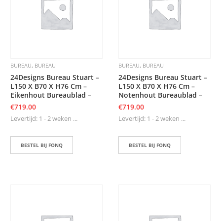
S
D
I
E
R
E
,
,
BUREAU
BUREAU
BUREAU
BUREAU
N
24Designs Bureau Stuart –
24Designs Bureau Stuart –
M
L150 X B70 X H76 Cm –
L150 X B70 X H76 Cm –
E
Eikenhout Bureaublad –
Notenhout Bureaublad –
U
€
719.00
€
719.00
B
E
Levertijd: 1 - 2 weken ...
Levertijd: 1 - 2 weken ...
L
S
BESTEL BIJ FONQ
BESTEL BIJ FONQ
K
A
S
T
E
N