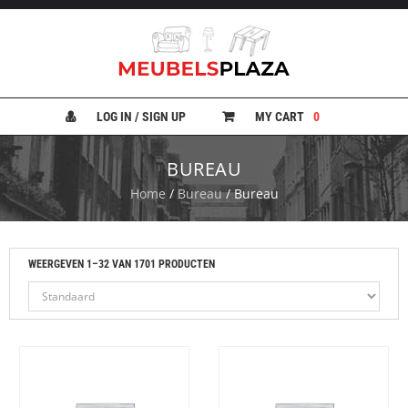
B
A
N
LOG IN / SIGN UP
MY CART
0
K
E
N
BUREAU
Home
/
Bureau
/ Bureau
B
E
D
D
E
WEERGEVEN 1–32 VAN 1701 PRODUCTEN
N
B
U
R
E
A
U