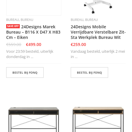
,
,
BUREAU
BUREAU
BUREAU
BUREAU
24Designs Marek
24Designs Mobile
SAVE OFF
Bureau – B116 X D47 X H83
Verrijdbare Verstelbare Zit-
Cm – Eiken
Sta Werkplek Bureau Wit
€
559.00
€
499.00
€
259.00
Voor 23:59 besteld, uiterlijk
Vandaag besteld, uiterlijk 2 mei
donderdag in ...
in ...
BESTEL BIJ FONQ
BESTEL BIJ FONQ