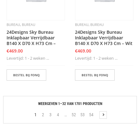
,
,
BUREAU
BUREAU
BUREAU
BUREAU
24Designs Sky Bureau
24Designs Sky Bureau
Inklapbaar Verrijdbaar
Inklapbaar Verrijdbaar
B140 X D70 X H73 Cm –
B140 X D70 X H73 Cm – Wit
€
469.00
€
469.00
Levertijd: 1 - 2 weken ...
Levertijd: 1 - 2 weken ...
BESTEL BIJ FONQ
BESTEL BIJ FONQ
WEERGEVEN 1–32 VAN 1701 PRODUCTEN
1
2
3
4
…
52
53
54