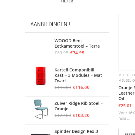
FILTER
AANBIEDINGEN !
WOOOD Bent
Eetkamerstoel – Terra
€
89.95
€
74.95
Kartell Componibili
Kast – 3 Modules – Mat
MEUBEL 
Zwart
MEUBEL 
€
145.00
€
116.00
Oranje 
Leather
Oil
Zuiver Ridge Rib Stoel –
€
25.01
Oranje
Voor 16:0
€
129.00
€
103.20
huis ...
Spinder Design Rex 3
BESTEL