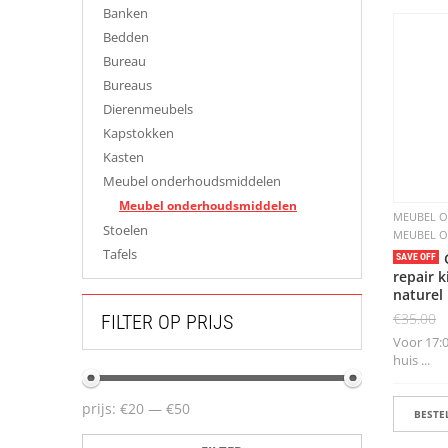
Banken
Bedden
Bureau
Bureaus
Dierenmeubels
Kapstokken
Kasten
Meubel onderhoudsmiddelen
Meubel onderhoudsmiddelen
MEUBEL 
Stoelen
MEUBEL 
Tafels
SAVE OFF
repair k
naturel
€
35.00
FILTER OP PRIJS
Voor 17:0
huis ...
prijs:
€20
—
€50
BESTEL