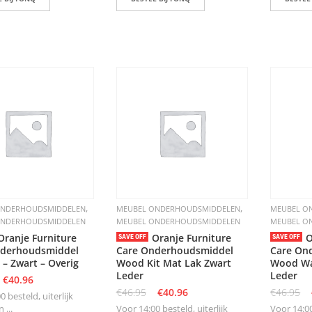
,
,
ONDERHOUDSMIDDELEN
MEUBEL ONDERHOUDSMIDDELEN
MEUBEL O
ONDERHOUDSMIDDELEN
MEUBEL ONDERHOUDSMIDDELEN
MEUBEL O
Oranje Furniture
Oranje Furniture
O
SAVE OFF
SAVE OFF
nderhoudsmiddel
Care Onderhoudsmiddel
Care On
 – Zwart – Overig
Wood Kit Mat Lak Zwart
Wood Wax
Leder
Leder
€
40.96
€
46.95
€
40.96
€
46.95
0 besteld, uiterlijk
 ...
Voor 14:00 besteld, uiterlijk
Voor 14:00