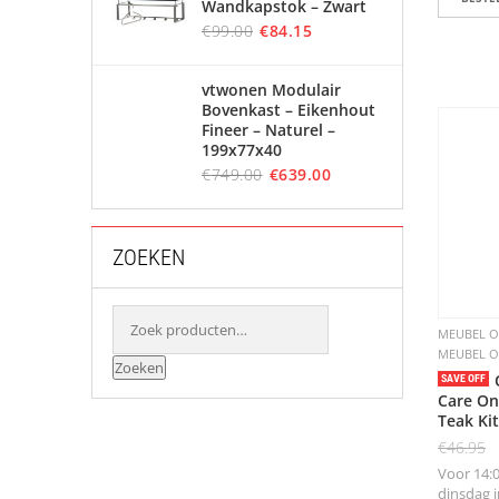
Wandkapstok – Zwart
€
99.00
€
84.15
vtwonen Modulair
Bovenkast – Eikenhout
Fineer – Naturel –
199x77x40
€
749.00
€
639.00
ZOEKEN
MEUBEL 
MEUBEL 
Zoeken
SAVE OFF
Care O
Teak Kit
€
46.95
Voor 14:0
dinsdag in