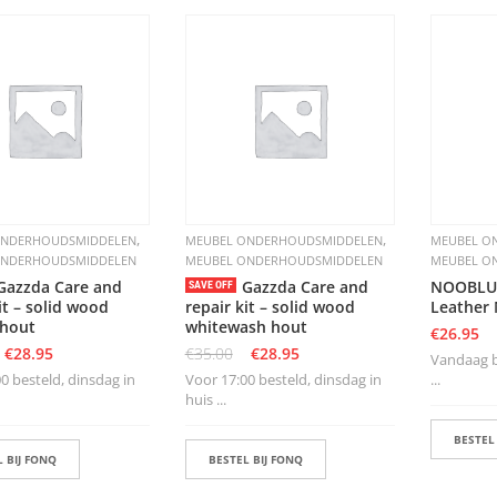
,
,
ONDERHOUDSMIDDELEN
MEUBEL ONDERHOUDSMIDDELEN
MEUBEL O
ONDERHOUDSMIDDELEN
MEUBEL ONDERHOUDSMIDDELEN
MEUBEL O
Gazzda Care and
Gazzda Care and
NOOBLU 
SAVE OFF
it – solid wood
repair kit – solid wood
Leather 
 hout
whitewash hout
€
26.95
€
28.95
€
35.00
€
28.95
Vandaag be
0 besteld, dinsdag in
Voor 17:00 besteld, dinsdag in
...
huis ...
BESTEL
 BIJ FONQ
BESTEL BIJ FONQ