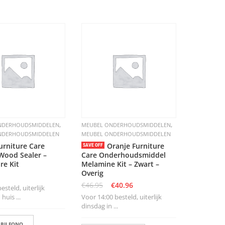
,
,
NDERHOUDSMIDDELEN
MEUBEL ONDERHOUDSMIDDELEN
NDERHOUDSMIDDELEN
MEUBEL ONDERHOUDSMIDDELEN
urniture Care
Oranje Furniture
SAVE OFF
Wood Sealer –
Care Onderhoudsmiddel
re Kit
Melamine Kit – Zwart –
Overig
€
46.95
€
40.96
steld, uiterlijk
huis ...
Voor 14:00 besteld, uiterlijk
dinsdag in ...
 BIJ FONQ