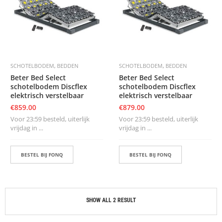
S
D
I
E
R
E
,
,
SCHOTELBODEM
BEDDEN
SCHOTELBODEM
BEDDEN
N
Beter Bed Select
Beter Bed Select
M
schotelbodem Discflex
schotelbodem Discflex
E
elektrisch verstelbaar
elektrisch verstelbaar
U
€
859.00
€
879.00
B
E
Voor 23:59 besteld, uiterlijk
Voor 23:59 besteld, uiterlijk
L
vrijdag in ...
vrijdag in ...
S
BESTEL BIJ FONQ
BESTEL BIJ FONQ
K
A
S
T
E
N
SHOW ALL 2 RESULT