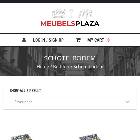
B
A
N
LOG IN / SIGN UP
MY CART
0
K
E
N
SCHOTELBODEM
Home
/
Bedden
/ Schotelbodem
B
E
D
D
E
SHOW ALL 2 RESULT
N
B
U
R
E
A
U