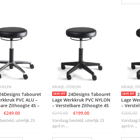
,
,
TOELEN
KRUKJE
STOELEN
KRUKJE
ST
24Designs Tabouret
24Designs Tabouret
2
SAVE OFF
SAVE OFF
rkkruk PVC ALU –
Lage Werkkruk PVC NYLON
Lage Wer
bare Zithoogte 45 –
– Verstelbare Zithoogte 45
– Verste
€
249.00
€
215.00
€
199.00
€
205.00
esteld, uiterlijk 23
Vandaag besteld, uiterlijk 23
Vandaag be
april in ...
april in ...