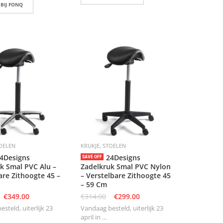
 BIJ FONQ
,
OELEN
KRUKJE
STOELEN
4Designs
24Designs
SAVE OFF
k Smal PVC Alu –
Zadelkruk Smal PVC Nylon
are Zithoogte 45 –
– Verstelbare Zithoogte 45
– 59 Cm
€
349.00
€
314.00
€
299.00
steld, uiterlijk 23
Vandaag besteld, uiterlijk 23
april in ...