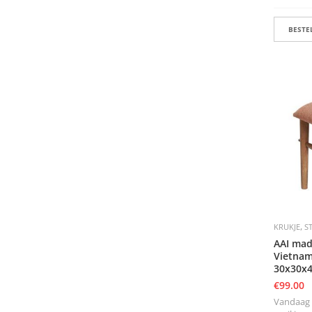
BESTEL
,
KRUKJE
S
AAI mad
Vietnam
30x30x
€
99.00
Vandaag b