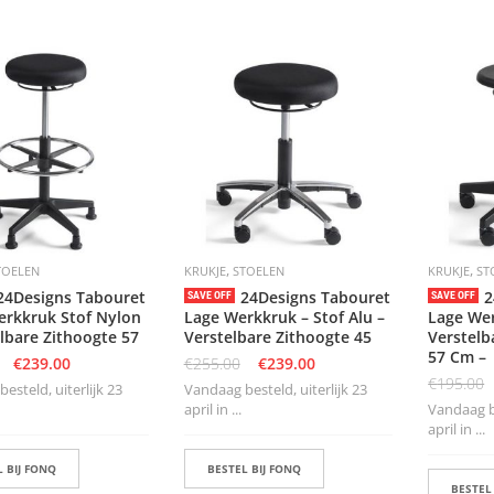
,
,
TOELEN
KRUKJE
STOELEN
KRUKJE
ST
24Designs Tabouret
24Designs Tabouret
2
SAVE OFF
SAVE OFF
rkkruk Stof Nylon
Lage Werkkruk – Stof Alu –
Lage We
elbare Zithoogte 57
Verstelbare Zithoogte 45
Verstelb
57 Cm –
€
239.00
€
255.00
€
239.00
€
195.00
esteld, uiterlijk 23
Vandaag besteld, uiterlijk 23
april in ...
Vandaag be
april in ...
 BIJ FONQ
BESTEL BIJ FONQ
BESTEL