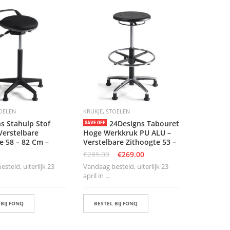
,
OELEN
KRUKJE
STOELEN
s Stahulp Stof
24Designs Tabouret
SAVE OFF
Verstelbare
Hoge Werkkruk PU ALU –
e 58 – 82 Cm –
Verstelbare Zithoogte 53 –
€
285.00
€
269.00
steld, uiterlijk 23
Vandaag besteld, uiterlijk 23
april in ...
 BIJ FONQ
BESTEL BIJ FONQ