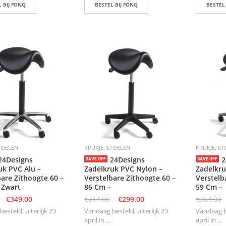
 BIJ FONQ
BESTEL BIJ FONQ
BESTEL
,
,
TOELEN
KRUKJE
STOELEN
KRUKJE
ST
24Designs
24Designs
2
SAVE OFF
SAVE OFF
uk PVC Alu –
Zadelkruk PVC Nylon –
Zadelkru
bare Zithoogte 60 –
Verstelbare Zithoogte 60 –
Verstelb
 Zwart
86 Cm –
59 Cm –
€
349.00
€
314.00
€
299.00
€
364.00
esteld, uiterlijk 23
Vandaag besteld, uiterlijk 23
Vandaag be
april in ...
april in ...