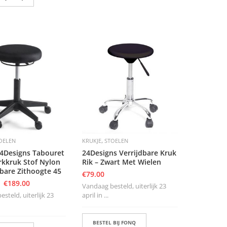
,
OELEN
KRUKJE
STOELEN
4Designs Tabouret
24Designs Verrijdbare Kruk
kkruk Stof Nylon
Rik – Zwart Met Wielen
lbare Zithoogte 45
€
79.00
€
189.00
Vandaag besteld, uiterlijk 23
steld, uiterlijk 23
april in ...
BESTEL BIJ FONQ