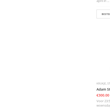
april in ...
BESTEL
,
KRUKJE
S
Adam St
€
300.00
Voor 23:5
woensdag 