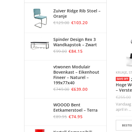
Zuiver Ridge Rib Stoel –
Oranje
€
129.00
€
103.20
Spinder Design Rex 3
Wandkapstok – Zwart
€
99.00
€
84.15
vtwonen Modulair
Bovenkast – Eikenhout
,
KRUKJE
S
Fineer – Naturel –
SAVE OFF
199x77x40
Hoge We
€
749.00
€
639.00
– Verst
€
255.00
Vandaag b
WOOOD Bent
april in ...
Eetkamerstoel – Terra
€
89.95
€
74.95
BESTEL