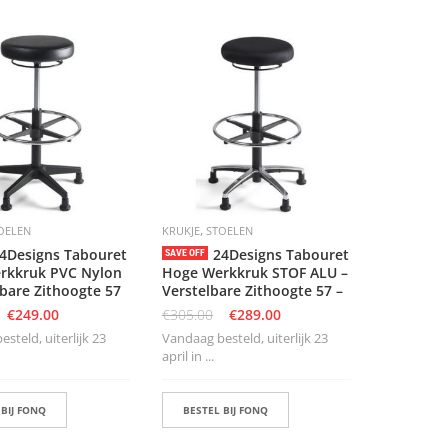
,
OELEN
KRUKJE
STOELEN
4Designs Tabouret
24Designs Tabouret
SAVE OFF
rkkruk PVC Nylon
Hoge Werkkruk STOF ALU –
lbare Zithoogte 57
Verstelbare Zithoogte 57 –
€
249.00
€
305.00
€
289.00
steld, uiterlijk 23
Vandaag besteld, uiterlijk 23
april in ...
 BIJ FONQ
BESTEL BIJ FONQ