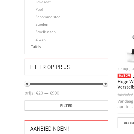
Loveseat
Poef
Schommelstoel
Stoelen
Stoelkussen
Zitzak
Tafels
FILTER OP PRIJS
,
KRUKJE
S
SAVE OFF
Hoge We
Verstel
prijs:
€20
—
€900
€
235.00
Vandaag b
FILTER
april in ...
BESTEL
AANBIEDINGEN !