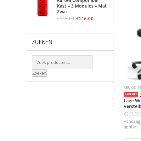
Kartell Componibili
Kast – 3 Modules – Mat
Zwart
€
145.00
€
116.00
ZOEKEN
Zoeken
,
KRUKJE
S
SAVE OFF
Lage We
Verstel
€
265.00
Vandaag b
april in ...