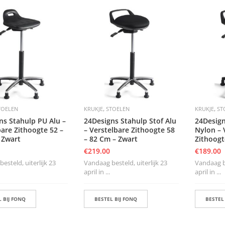
,
,
TOELEN
KRUKJE
STOELEN
KRUKJE
ST
ns Stahulp PU Alu –
24Designs Stahulp Stof Alu
24Design
bare Zithoogte 52 –
– Verstelbare Zithoogte 58
Nylon – 
 Zwart
– 82 Cm – Zwart
Zithoogt
€
219.00
€
189.00
esteld, uiterlijk 23
Vandaag besteld, uiterlijk 23
Vandaag be
april in ...
april in ...
 BIJ FONQ
BESTEL BIJ FONQ
BESTEL