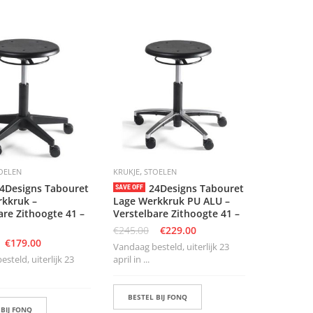
,
OELEN
KRUKJE
STOELEN
4Designs Tabouret
24Designs Tabouret
SAVE OFF
rkkruk –
Lage Werkkruk PU ALU –
are Zithoogte 41 –
Verstelbare Zithoogte 41 –
€
245.00
€
229.00
€
179.00
Vandaag besteld, uiterlijk 23
steld, uiterlijk 23
april in ...
BESTEL BIJ FONQ
 BIJ FONQ