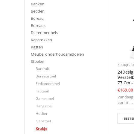
Banken
Bedden
Bureau
Bureaus
Dierenmeubels
Kapstokken
Kasten
Meubel onderhoudsmiddelen
Stoelen
,
KRUKJE
S
Barkruk
24Desig
Bureaustoel
Verstel
77 Cm –
Eetkamerstoel
€
169.00
Fauteuil
Vandaag b
Gamestoel
april in ...
Hangstoel
Hocker
BESTEL
Klapstoel
Krukje