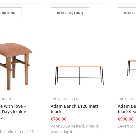
 BIJ FONQ
BESTEL BIJ FONQ
BESTEL
,
,
TOELEN
KRUKJE
STOELEN
KRUKJE
ST
e with love –
Adam Bench L120 matt
Adam Be
 Days krukje
black
black/le
45
€
700.00
€
900.00
Voor 23:59 besteld, uiterlijk
Levertijd: 
esteld, uiterlijk 28
woensdag in ...