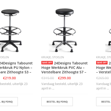
,
,
TOELEN
KRUKJE
STOELEN
KRUKJE
ST
24Designs Tabouret
24Designs Tabouret
2
SAVE OFF
SAVE OFF
rkkruk PU Nylon –
Hoge Werkkruk PVC Alu –
Hoge We
bare Zithoogte 53 –
Verstelbare Zithoogte 57 –
– Verste
€
219.00
€
315.00
€
299.00
€
265.00
esteld, uiterlijk 23
Vandaag besteld, uiterlijk 23
Vandaag be
april in ...
april in ...
 BIJ FONQ
BESTEL BIJ FONQ
BESTEL