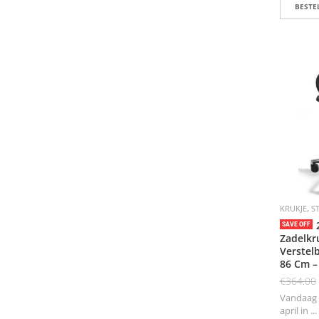
BESTEL
,
KRUKJE
S
SAVE OFF
Zadelkr
Verstel
86 Cm –
€
364.00
Vandaag b
april in ...