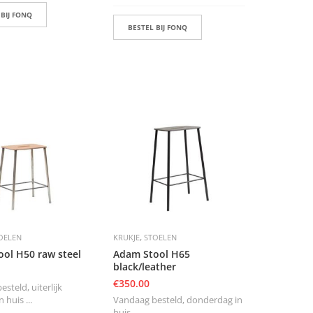
 BIJ FONQ
BESTEL BIJ FONQ
,
OELEN
KRUKJE
STOELEN
ol H50 raw steel
Adam Stool H65
black/leather
€
350.00
steld, uiterlijk
 huis ...
Vandaag besteld, donderdag in
huis ...