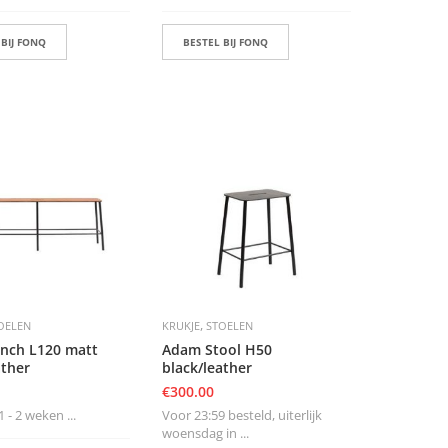
 BIJ FONQ
BESTEL BIJ FONQ
,
OELEN
KRUKJE
STOELEN
nch L120 matt
Adam Stool H50
ather
black/leather
€
300.00
1 - 2 weken ...
Voor 23:59 besteld, uiterlijk
woensdag in ...