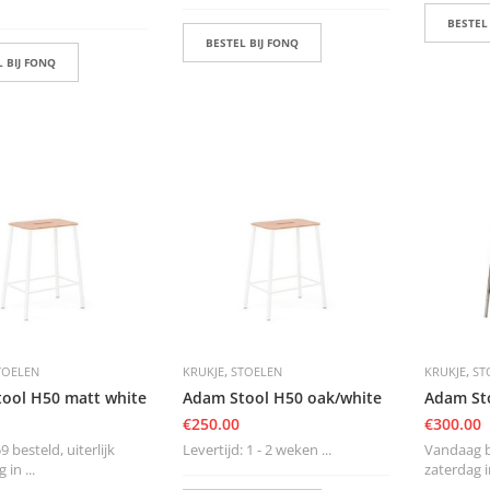
BESTEL
BESTEL BIJ FONQ
 BIJ FONQ
,
,
TOELEN
KRUKJE
STOELEN
KRUKJE
ST
ool H50 matt white
Adam Stool H50 oak/white
Adam Sto
€
250.00
€
300.00
9 besteld, uiterlijk
Levertijd: 1 - 2 weken ...
Vandaag be
in ...
zaterdag in