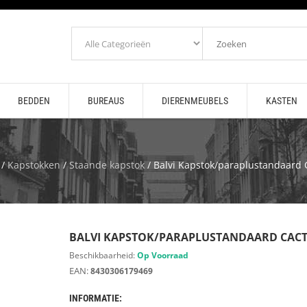
BEDDEN
BUREAUS
DIERENMEUBELS
KASTEN
/
Kapstokken
/
Staande kapstok
/ Balvi Kapstok/paraplustandaard 
BALVI KAPSTOK/PARAPLUSTANDAARD CAC
Beschikbaarheid:
Op Voorraad
EAN:
8430306179469
INFORMATIE: