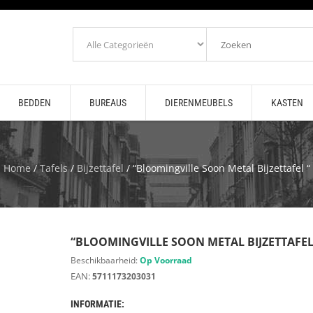
BEDDEN
BUREAUS
DIERENMEUBELS
KASTEN
Home
/
Tafels
/
Bijzettafel
/ “Bloomingville Soon Metal Bijzettafel “
“BLOOMINGVILLE SOON METAL BIJZETTAFEL
Beschikbaarheid:
Op Voorraad
EAN:
5711173203031
INFORMATIE: