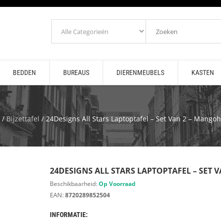
BEDDEN
BUREAUS
DIERENMEUBELS
KASTEN
/
Bijzettafel
/ 24Designs All Stars Laptoptafel – Set Van 2 – Mango
24DESIGNS ALL STARS LAPTOPTAFEL – SET
Beschikbaarheid:
Op Voorraad
EAN:
8720289852504
INFORMATIE: