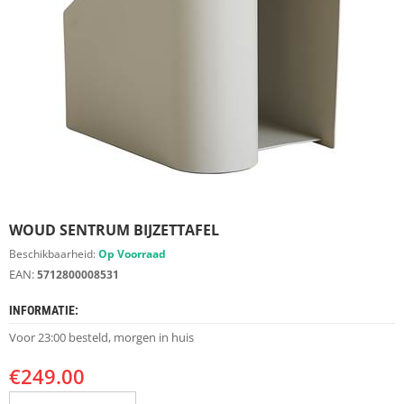
S
D
I
E
R
E
N
M
E
U
B
E
WOUD SENTRUM BIJZETTAFEL
L
S
Beschikbaarheid:
Op Voorraad
EAN:
5712800008531
K
A
INFORMATIE:
S
T
Voor 23:00 besteld, morgen in huis
E
N
€
249.00