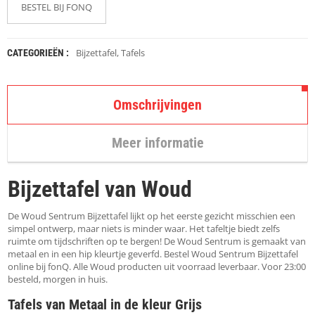
K
BESTEL BIJ FONQ
A
P
S
T
Bijzettafel
,
Tafels
CATEGORIEËN :
O
K
K
Omschrijvingen
E
N
Meer informatie
S
T
O
Bijzettafel van Woud
E
L
E
De Woud Sentrum Bijzettafel lijkt op het eerste gezicht misschien een
N
simpel ontwerp, maar niets is minder waar. Het tafeltje biedt zelfs
ruimte om tijdschriften op te bergen! De Woud Sentrum is gemaakt van
metaal en in een hip kleurtje geverfd. Bestel Woud Sentrum Bijzettafel
T
online bij fonQ. Alle Woud producten uit voorraad leverbaar. Voor 23:00
A
besteld, morgen in huis.
F
E
Tafels van Metaal in de kleur Grijs
L