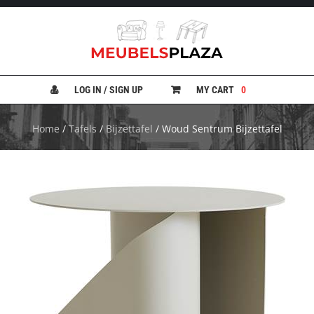
B
A
N
LOG IN / SIGN UP
MY CART
0
K
E
N
Home
/
Tafels
/
Bijzettafel
/ Woud Sentrum Bijzettafel
B
E
D
D
E
N
B
U
R
E
A
U