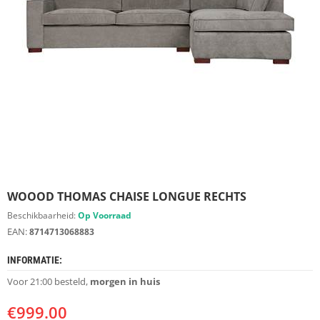
S
D
I
E
R
E
N
M
E
U
B
E
L
S
WOOOD THOMAS CHAISE LONGUE RECHTS
Beschikbaarheid:
Op Voorraad
K
EAN:
8714713068883
A
S
INFORMATIE:
T
E
Voor 21:00 besteld,
morgen in huis
N
€
999.00