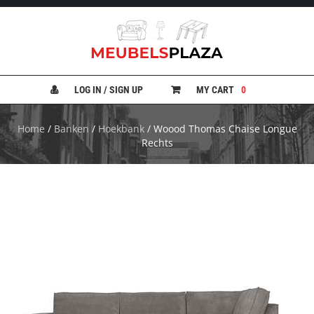
B
A
N
LOG IN / SIGN UP
MY CART
0
K
E
N
Home
/
Banken
/
Hoekbank
/ Woood Thomas Chaise Longue
Rechts
B
E
D
D
E
N
B
U
R
E
A
U