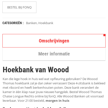
K
A
BESTEL BIJ FONQ
P
S
T
O
Banken
,
Hoekbank
CATEGORIEËN :
K
K
E
N
Omschrijvingen
S
Meer informatie
T
O
E
Hoekbank van Woood
L
E
N
Kan die lege hoek in huis wel wat opfleuring gebruiken? De Woood
Thomas hoekbank zal je dan zeker verrassen! Deze 4-zitsbank is bekleed
met ribcord en heeft berkenhouten poten. Deze bank verandert de
T
kamer in één klap naar jouw nieuwe hangplek. Bestel Woood Thomas
A
Chaise Longue Rechts online bij fonQ. Alle Woood Banken uit voorraad
F
leverbaar. Voor 21:00 besteld,
E
morgen in huis
L