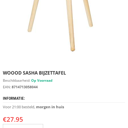
S
D
I
E
R
E
N
M
E
U
B
E
WOOOD SASHA BIJZETTAFEL
L
S
Beschikbaarheid:
Op Voorraad
EAN:
8714713058044
K
A
INFORMATIE:
S
T
Voor 21:00 besteld,
morgen in huis
E
N
€
27.95