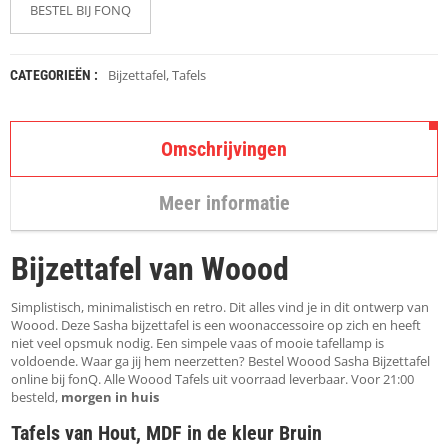
K
BESTEL BIJ FONQ
A
P
S
T
Bijzettafel
,
Tafels
CATEGORIEËN :
O
K
K
Omschrijvingen
E
N
Meer informatie
S
T
O
Bijzettafel van Woood
E
L
E
Simplistisch, minimalistisch en retro. Dit alles vind je in dit ontwerp van
N
Woood. Deze Sasha bijzettafel is een woonaccessoire op zich en heeft
niet veel opsmuk nodig. Een simpele vaas of mooie tafellamp is
voldoende. Waar ga jij hem neerzetten? Bestel Woood Sasha Bijzettafel
T
online bij fonQ. Alle Woood Tafels uit voorraad leverbaar. Voor 21:00
A
besteld,
morgen in huis
F
E
Tafels van Hout, MDF in de kleur Bruin
L