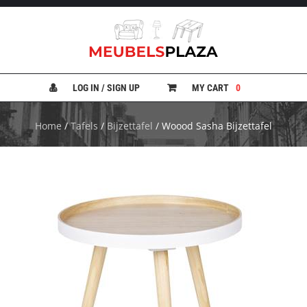
B
A
N
LOG IN / SIGN UP
MY CART
0
K
E
N
Home
/
Tafels
/
Bijzettafel
/ Woood Sasha Bijzettafel
B
E
D
D
E
N
B
U
R
E
A
U