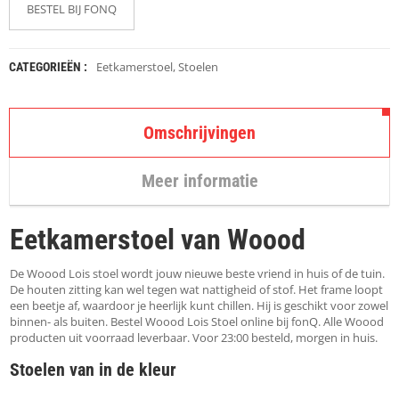
K
BESTEL BIJ FONQ
A
P
S
T
Eetkamerstoel
,
Stoelen
CATEGORIEËN :
O
K
K
Omschrijvingen
E
N
Meer informatie
S
T
O
Eetkamerstoel van Woood
E
L
E
De Woood Lois stoel wordt jouw nieuwe beste vriend in huis of de tuin.
N
De houten zitting kan wel tegen wat nattigheid of stof. Het frame loopt
een beetje af, waardoor je heerlijk kunt chillen. Hij is geschikt voor zowel
binnen- als buiten. Bestel Woood Lois Stoel online bij fonQ. Alle Woood
T
producten uit voorraad leverbaar. Voor 23:00 besteld, morgen in huis.
A
F
Stoelen van in de kleur
E
L