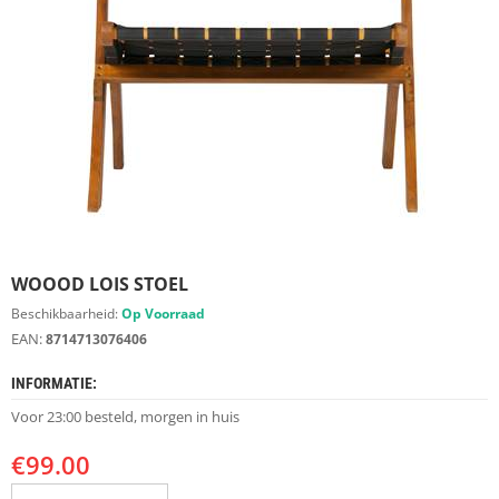
S
D
I
E
R
E
N
M
E
U
B
E
WOOOD LOIS STOEL
L
S
Beschikbaarheid:
Op Voorraad
EAN:
8714713076406
K
A
INFORMATIE:
S
T
Voor 23:00 besteld, morgen in huis
E
N
€
99.00