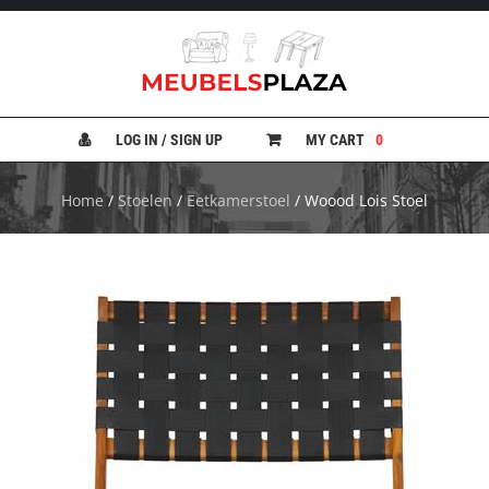
B
A
N
LOG IN / SIGN UP
MY CART
0
K
E
N
Home
/
Stoelen
/
Eetkamerstoel
/ Woood Lois Stoel
B
E
D
D
E
N
B
U
R
E
A
U