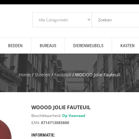
BEDDEN
BUREAUS
DIERENMEUBELS
KASTEN
Home
/
Stoelen
/
Fauteuil
/ WOOOD Jolie Fauteuil
WOOOD JOLIE FAUTEUIL
Beschikbaarheid:
Op Voorraad
EAN:
8714713085880
INFORMATIE: