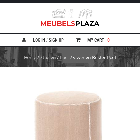
B
A
N
LOG IN / SIGN UP
MY CART
0
K
E
N
Home
/
Stoelen
/
Poef
/ vtwonen Buster Poef
B
E
D
D
E
N
B
U
R
E
A
U