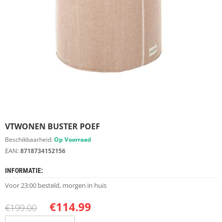
S
D
I
E
R
E
N
M
E
U
B
E
VTWONEN BUSTER POEF
L
S
Beschikbaarheid:
Op Voorraad
EAN:
8718734152156
K
A
INFORMATIE:
S
T
Voor 23:00 besteld, morgen in huis
E
N
€
114.99
€
199.00