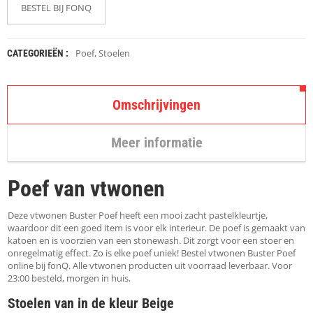
K
BESTEL BIJ FONQ
A
P
S
T
Poef
,
Stoelen
CATEGORIEËN :
O
K
K
E
Omschrijvingen
N
Meer informatie
S
T
O
Poef van vtwonen
E
L
E
Deze vtwonen Buster Poef heeft een mooi zacht pastelkleurtje,
N
waardoor dit een goed item is voor elk interieur. De poef is gemaakt van
katoen en is voorzien van een stonewash. Dit zorgt voor een stoer en
onregelmatig effect. Zo is elke poef uniek! Bestel vtwonen Buster Poef
T
online bij fonQ. Alle vtwonen producten uit voorraad leverbaar. Voor
A
23:00 besteld, morgen in huis.
F
E
Stoelen van in de kleur Beige
L