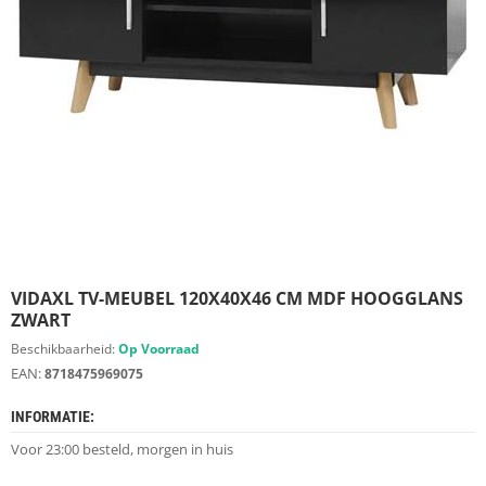
S
D
I
E
R
E
N
M
E
U
B
E
L
S
VIDAXL TV-MEUBEL 120X40X46 CM MDF HOOGGLANS
ZWART
K
Beschikbaarheid:
Op Voorraad
A
EAN:
8718475969075
S
T
INFORMATIE:
E
N
Voor 23:00 besteld, morgen in huis