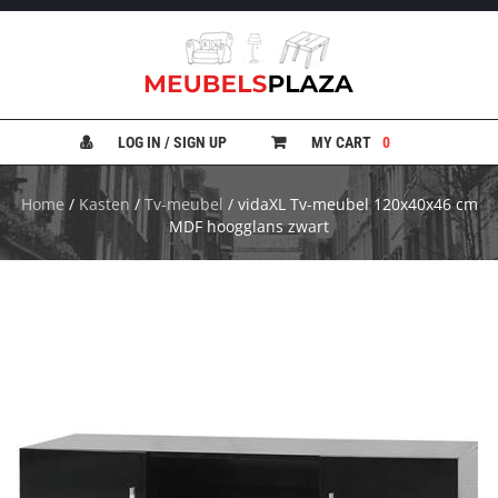
B
A
N
LOG IN / SIGN UP
MY CART
0
K
E
N
Home
/
Kasten
/
Tv-meubel
/ vidaXL Tv-meubel 120x40x46 cm
MDF hoogglans zwart
B
E
D
D
E
N
B
U
R
E
A
U