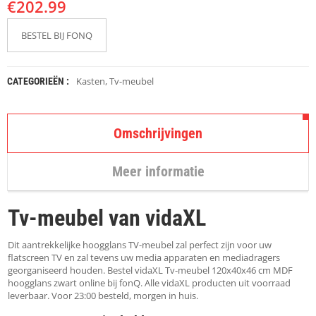
€
K
202.99
A
P
BESTEL BIJ FONQ
S
T
O
K
Kasten
,
Tv-meubel
CATEGORIEËN :
K
E
N
Omschrijvingen
S
T
Meer informatie
O
E
L
Tv-meubel van vidaXL
E
N
Dit aantrekkelijke hoogglans TV-meubel zal perfect zijn voor uw
T
flatscreen TV en zal tevens uw media apparaten en mediadragers
A
georganiseerd houden. Bestel vidaXL Tv-meubel 120x40x46 cm MDF
F
hoogglans zwart online bij fonQ. Alle vidaXL producten uit voorraad
E
leverbaar. Voor 23:00 besteld, morgen in huis.
L