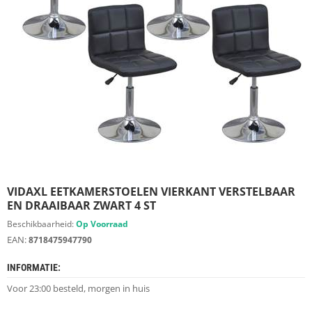
S
D
I
E
R
E
N
M
E
U
B
E
L
S
VIDAXL EETKAMERSTOELEN VIERKANT VERSTELBAAR
EN DRAAIBAAR ZWART 4 ST
K
Beschikbaarheid:
Op Voorraad
A
EAN:
8718475947790
S
T
INFORMATIE:
E
N
Voor 23:00 besteld, morgen in huis