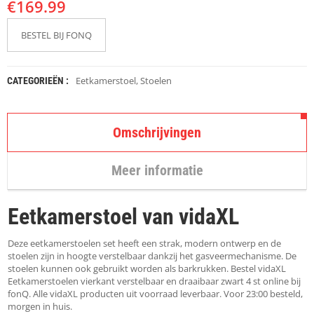
€
K
169.99
A
P
BESTEL BIJ FONQ
S
T
O
K
Eetkamerstoel
,
Stoelen
CATEGORIEËN :
K
E
N
Omschrijvingen
S
T
Meer informatie
O
E
L
Eetkamerstoel van vidaXL
E
N
Deze eetkamerstoelen set heeft een strak, modern ontwerp en de
T
stoelen zijn in hoogte verstelbaar dankzij het gasveermechanisme. De
A
stoelen kunnen ook gebruikt worden als barkrukken. Bestel vidaXL
F
Eetkamerstoelen vierkant verstelbaar en draaibaar zwart 4 st online bij
E
fonQ. Alle vidaXL producten uit voorraad leverbaar. Voor 23:00 besteld,
L
morgen in huis.