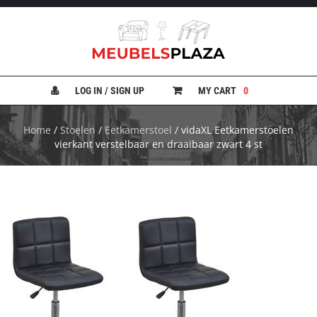
B
A
N
LOG IN / SIGN UP
MY CART
0
K
E
N
Home
/
Stoelen
/
Eetkamerstoel
/ vidaXL Eetkamerstoelen
vierkant verstelbaar en draaibaar zwart 4 st
B
E
D
D
E
N
B
U
R
E
A
U