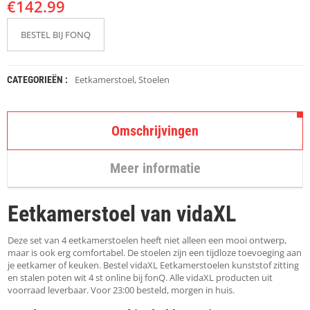
€
K
142.99
A
P
BESTEL BIJ FONQ
S
T
O
K
Eetkamerstoel
,
Stoelen
CATEGORIEËN :
K
E
N
Omschrijvingen
S
T
Meer informatie
O
E
L
Eetkamerstoel van vidaXL
E
N
Deze set van 4 eetkamerstoelen heeft niet alleen een mooi ontwerp,
T
maar is ook erg comfortabel. De stoelen zijn een tijdloze toevoeging aan
A
je eetkamer of keuken. Bestel vidaXL Eetkamerstoelen kunststof zitting
F
en stalen poten wit 4 st online bij fonQ. Alle vidaXL producten uit
E
voorraad leverbaar. Voor 23:00 besteld, morgen in huis.
L