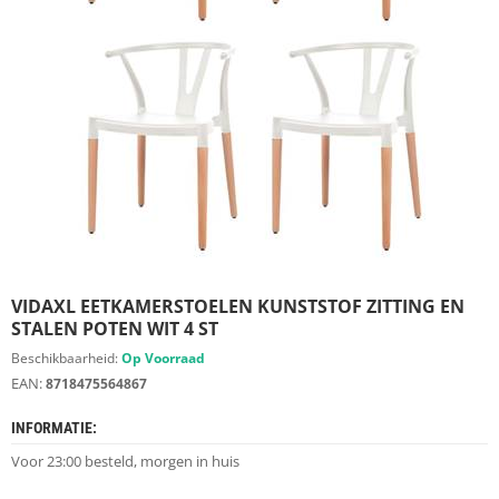
S
D
I
E
R
E
N
M
E
U
B
E
L
S
VIDAXL EETKAMERSTOELEN KUNSTSTOF ZITTING EN
STALEN POTEN WIT 4 ST
K
Beschikbaarheid:
Op Voorraad
A
EAN:
8718475564867
S
T
INFORMATIE:
E
N
Voor 23:00 besteld, morgen in huis