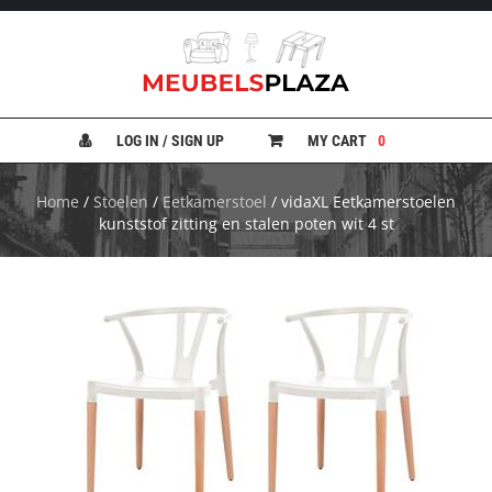
B
A
N
LOG IN / SIGN UP
MY CART
0
K
E
N
Home
/
Stoelen
/
Eetkamerstoel
/ vidaXL Eetkamerstoelen
kunststof zitting en stalen poten wit 4 st
B
E
D
D
E
N
B
U
R
E
A
U