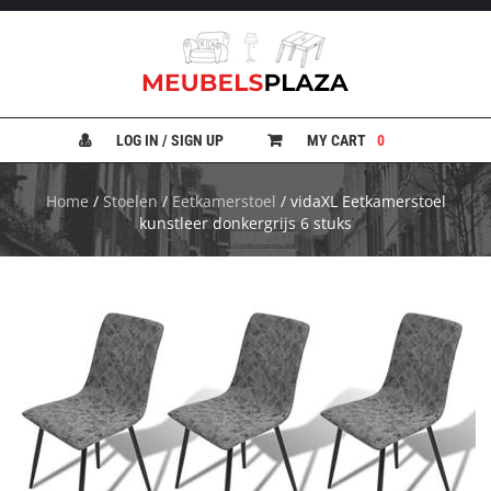
B
A
N
LOG IN / SIGN UP
MY CART
0
K
E
N
Home
/
Stoelen
/
Eetkamerstoel
/ vidaXL Eetkamerstoel
kunstleer donkergrijs 6 stuks
B
E
D
D
E
N
B
U
R
E
A
U