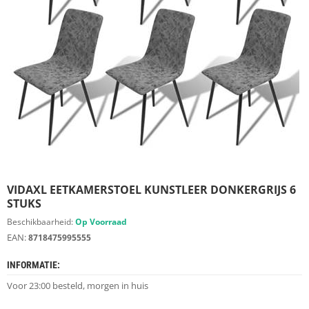
S
D
I
E
R
E
N
M
E
U
B
E
L
S
VIDAXL EETKAMERSTOEL KUNSTLEER DONKERGRIJS 6
STUKS
K
Beschikbaarheid:
Op Voorraad
A
EAN:
8718475995555
S
T
INFORMATIE:
E
N
Voor 23:00 besteld, morgen in huis