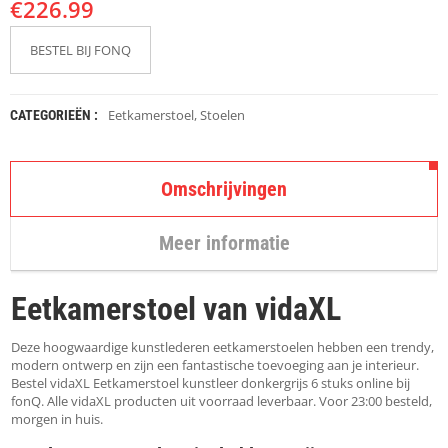
€
K
226.99
A
P
BESTEL BIJ FONQ
S
T
O
K
Eetkamerstoel
,
Stoelen
CATEGORIEËN :
K
E
N
Omschrijvingen
S
T
Meer informatie
O
E
L
Eetkamerstoel van vidaXL
E
N
Deze hoogwaardige kunstlederen eetkamerstoelen hebben een trendy,
T
modern ontwerp en zijn een fantastische toevoeging aan je interieur.
A
Bestel vidaXL Eetkamerstoel kunstleer donkergrijs 6 stuks online bij
F
fonQ. Alle vidaXL producten uit voorraad leverbaar. Voor 23:00 besteld,
E
morgen in huis.
L