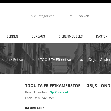
BEDDEN
BUREAUS
DIERENMEUBELS
KASTEN
toelen
/
Eetkamerstoel
/ TOOU TA ER eetkamerstoel – Grijs – Onders
TOOU TA ER EETKAMERSTOEL – GRIJS – ON
Beschikbaarheid:
Op Voorraad
EAN:
8718924257593
INFORMATIE: