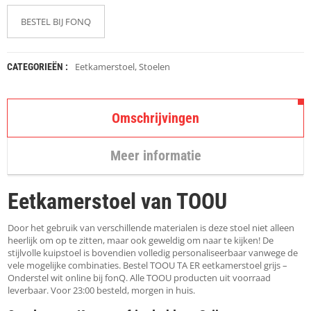
K
A
BESTEL BIJ FONQ
P
S
T
O
Eetkamerstoel
,
Stoelen
CATEGORIEËN :
K
K
E
N
Omschrijvingen
S
Meer informatie
T
O
E
Eetkamerstoel van TOOU
L
E
N
Door het gebruik van verschillende materialen is deze stoel niet alleen
heerlijk om op te zitten, maar ook geweldig om naar te kijken! De
T
stijlvolle kuipstoel is bovendien volledig personaliseerbaar vanwege de
A
vele mogelijke combinaties. Bestel TOOU TA ER eetkamerstoel grijs –
F
Onderstel wit online bij fonQ. Alle TOOU producten uit voorraad
E
leverbaar. Voor 23:00 besteld, morgen in huis.
L