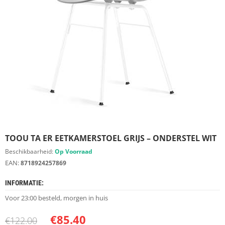
S
D
I
E
R
E
N
M
E
U
B
E
L
S
TOOU TA ER EETKAMERSTOEL GRIJS – ONDERSTEL WIT
Beschikbaarheid:
Op Voorraad
K
EAN:
8718924257869
A
S
INFORMATIE:
T
E
Voor 23:00 besteld, morgen in huis
N
€
85.40
€
122.00