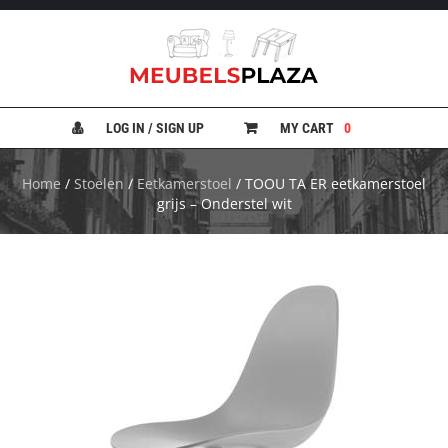
B
A
N
LOG IN / SIGN UP
MY CART
0
K
E
N
Home
/
Stoelen
/
Eetkamerstoel
/ TOOU TA ER eetkamerstoel
grijs – Onderstel wit
B
E
D
D
E
N
B
U
R
E
A
U