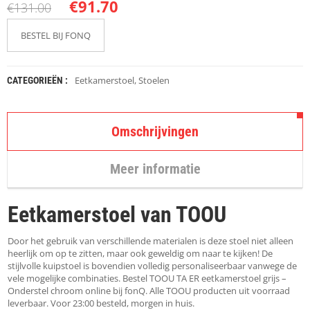
K
€
91.70
€
131.00
A
P
BESTEL BIJ FONQ
S
T
O
K
Eetkamerstoel
,
Stoelen
CATEGORIEËN :
K
E
N
Omschrijvingen
S
T
Meer informatie
O
E
L
Eetkamerstoel van TOOU
E
N
Door het gebruik van verschillende materialen is deze stoel niet alleen
T
heerlijk om op te zitten, maar ook geweldig om naar te kijken! De
A
stijlvolle kuipstoel is bovendien volledig personaliseerbaar vanwege de
F
vele mogelijke combinaties. Bestel TOOU TA ER eetkamerstoel grijs –
E
Onderstel chroom online bij fonQ. Alle TOOU producten uit voorraad
L
leverbaar. Voor 23:00 besteld, morgen in huis.