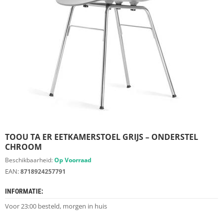
S
D
I
E
R
E
N
M
E
U
B
E
L
S
TOOU TA ER EETKAMERSTOEL GRIJS – ONDERSTEL
CHROOM
K
Beschikbaarheid:
Op Voorraad
A
EAN:
8718924257791
S
T
INFORMATIE:
E
N
Voor 23:00 besteld, morgen in huis