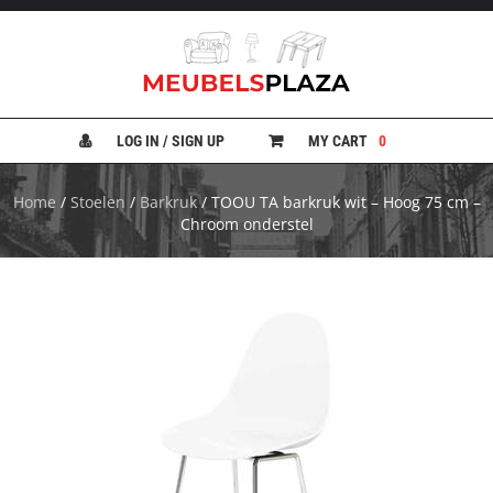
B
A
N
LOG IN / SIGN UP
MY CART
0
K
E
N
Home
/
Stoelen
/
Barkruk
/ TOOU TA barkruk wit – Hoog 75 cm –
Chroom onderstel
B
E
D
D
E
N
B
U
R
E
A
U