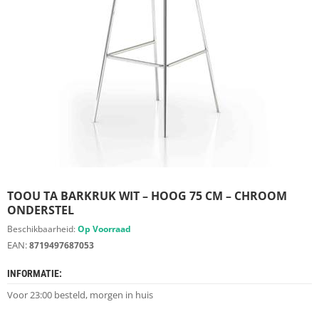
S
D
I
E
R
E
N
M
E
U
B
E
L
S
TOOU TA BARKRUK WIT – HOOG 75 CM – CHROOM
ONDERSTEL
K
Beschikbaarheid:
Op Voorraad
A
EAN:
8719497687053
S
T
INFORMATIE:
E
N
Voor 23:00 besteld, morgen in huis