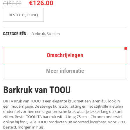
K
€
126.00
€
180.00
A
P
BESTEL BIJ FONQ
S
T
O
K
Barkruk
,
Stoelen
CATEGORIEËN :
K
E
N
Omschrijvingen
S
T
Meer informatie
O
E
L
Barkruk van TOOU
E
N
De TA Kruk van TOOU is een elegante kruk met een jaren â50 look in
T
een modern jasje. De stevige kunststof zitting en het stijlvolle metalen
A
onderstel vormen een ergonomische kruk waar je lekker lang op kunt
F
zitten. Bestel TOOU TA barkruk wit – Hoog 75 cm – Chroom onderstel
E
online bij fonQ. Alle TOOU producten uit voorraad leverbaar. Voor 23:00
L
besteld, morgen in huis.