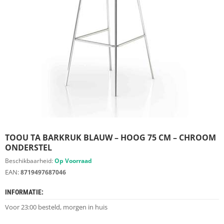
S
D
I
E
R
E
N
M
E
U
B
E
L
S
TOOU TA BARKRUK BLAUW – HOOG 75 CM – CHROOM
ONDERSTEL
K
Beschikbaarheid:
Op Voorraad
A
EAN:
8719497687046
S
T
INFORMATIE:
E
N
Voor 23:00 besteld, morgen in huis