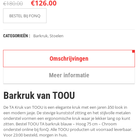
K
€
126.00
€
180.00
A
P
BESTEL BIJ FONQ
S
T
O
K
Barkruk
,
Stoelen
CATEGORIEËN :
K
E
N
Omschrijvingen
S
T
Meer informatie
O
E
L
Barkruk van TOOU
E
N
De TA Kruk van TOOU is een elegante kruk met een jaren â50 look in
T
een modern jasje. De stevige kunststof zitting en het stijlvolle metalen
A
onderstel vormen een ergonomische kruk waar je lekker lang op kunt
F
zitten. Bestel TOOU TA barkruk blauw – Hoog 75 cm – Chroom
E
onderstel online bij fonQ. Alle TOOU producten uit voorraad leverbaar.
L
Voor 23:00 besteld, morgen in huis.