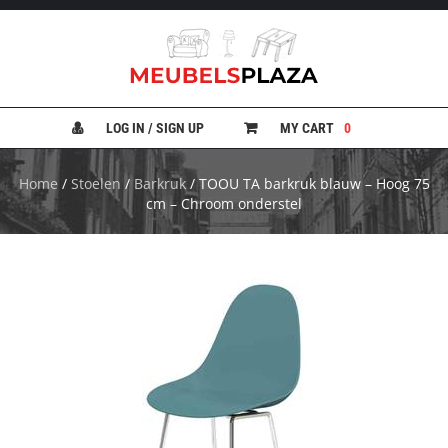
B
A
N
LOG IN / SIGN UP
MY CART
0
K
E
N
Home
/
Stoelen
/
Barkruk
/ TOOU TA barkruk blauw – Hoog 75
cm – Chroom onderstel
B
E
D
D
E
N
B
U
R
E
A
U