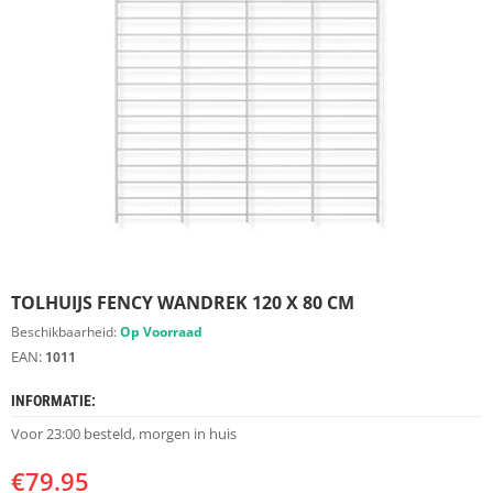
S
D
I
E
R
E
N
M
E
U
B
E
L
S
TOLHUIJS FENCY WANDREK 120 X 80 CM
Beschikbaarheid:
Op Voorraad
K
EAN:
1011
A
S
INFORMATIE:
T
E
Voor 23:00 besteld, morgen in huis
N
€
79.95