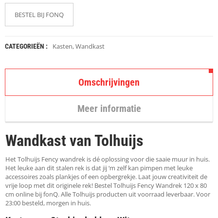
K
A
BESTEL BIJ FONQ
P
S
T
O
Kasten
,
Wandkast
CATEGORIEËN :
K
K
E
N
Omschrijvingen
S
Meer informatie
T
O
E
Wandkast van Tolhuijs
L
E
N
Het Tolhuijs Fency wandrek is dé oplossing voor die saaie muur in huis.
Het leuke aan dit stalen rek is dat jij ‘m zelf kan pimpen met leuke
accessoires zoals plankjes of een opbergrekje. Laat jouw creativiteit de
T
vrije loop met dit originele rek! Bestel Tolhuijs Fency Wandrek 120 x 80
A
cm online bij fonQ. Alle Tolhuijs producten uit voorraad leverbaar. Voor
F
23:00 besteld, morgen in huis.
E
L