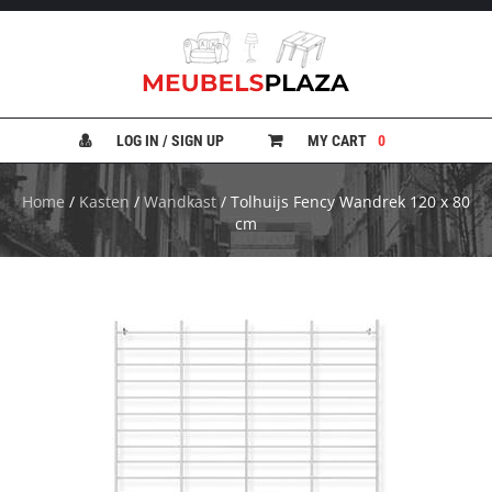
B
A
N
LOG IN / SIGN UP
MY CART
0
K
E
N
Home
/
Kasten
/
Wandkast
/ Tolhuijs Fency Wandrek 120 x 80
cm
B
E
D
D
E
N
B
U
R
E
A
U