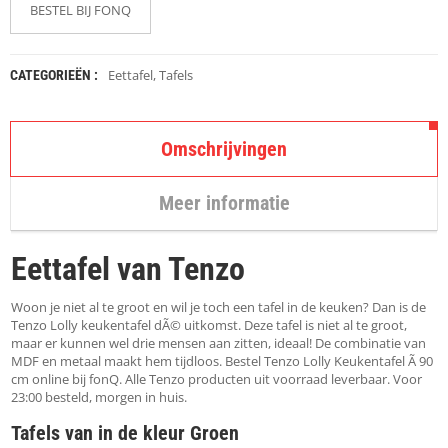
K
BESTEL BIJ FONQ
A
P
S
T
Eettafel
,
Tafels
CATEGORIEËN :
O
K
K
Omschrijvingen
E
N
Meer informatie
S
T
O
Eettafel van Tenzo
E
L
E
Woon je niet al te groot en wil je toch een tafel in de keuken? Dan is de
N
Tenzo Lolly keukentafel dÃ© uitkomst. Deze tafel is niet al te groot,
maar er kunnen wel drie mensen aan zitten, ideaal! De combinatie van
MDF en metaal maakt hem tijdloos. Bestel Tenzo Lolly Keukentafel Ã 90
T
cm online bij fonQ. Alle Tenzo producten uit voorraad leverbaar. Voor
A
23:00 besteld, morgen in huis.
F
E
Tafels van in de kleur Groen
L