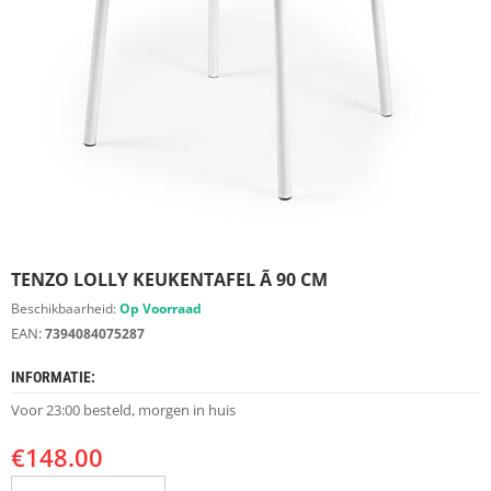
S
D
I
E
R
E
N
M
E
U
B
E
TENZO LOLLY KEUKENTAFEL Ã 90 CM
L
S
Beschikbaarheid:
Op Voorraad
EAN:
7394084075287
K
A
INFORMATIE:
S
T
Voor 23:00 besteld, morgen in huis
E
N
€
148.00