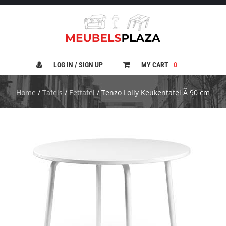
B
A
N
LOG IN / SIGN UP
MY CART
0
K
E
N
Home
/
Tafels
/
Eettafel
/ Tenzo Lolly Keukentafel Ã 90 cm
B
E
D
D
E
N
B
U
R
E
A
U