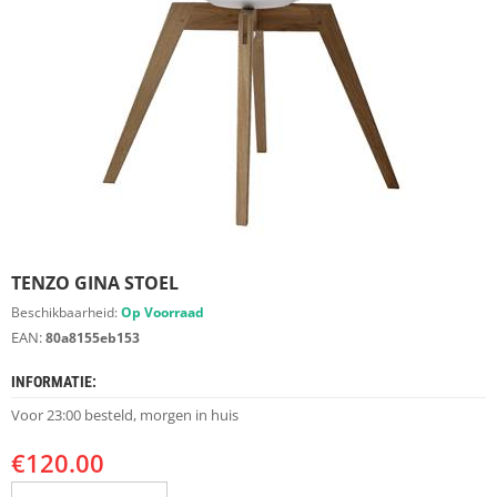
S
D
I
E
R
E
N
M
E
U
B
E
TENZO GINA STOEL
L
S
Beschikbaarheid:
Op Voorraad
EAN:
80a8155eb153
K
A
INFORMATIE:
S
T
Voor 23:00 besteld, morgen in huis
E
N
€
120.00