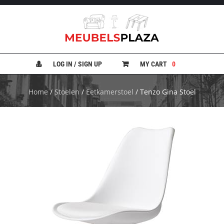
B
A
N
LOG IN / SIGN UP
MY CART
0
K
E
N
Home
/
Stoelen
/
Eetkamerstoel
/ Tenzo Gina Stoel
B
E
D
D
E
N
B
U
R
E
A
U