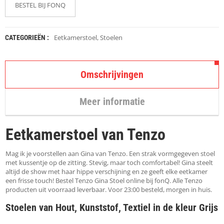
K
BESTEL BIJ FONQ
A
P
S
T
Eetkamerstoel
,
Stoelen
CATEGORIEËN :
O
K
K
Omschrijvingen
E
N
Meer informatie
S
T
O
Eetkamerstoel van Tenzo
E
L
E
Mag ik je voorstellen aan Gina van Tenzo. Een strak vormgegeven stoel
N
met kussentje op de zitting. Stevig, maar toch comfortabel! Gina steelt
altijd de show met haar hippe verschijning en ze geeft elke eetkamer
een frisse touch! Bestel Tenzo Gina Stoel online bij fonQ. Alle Tenzo
T
producten uit voorraad leverbaar. Voor 23:00 besteld, morgen in huis.
A
F
Stoelen van Hout, Kunststof, Textiel in de kleur Grijs
E
L