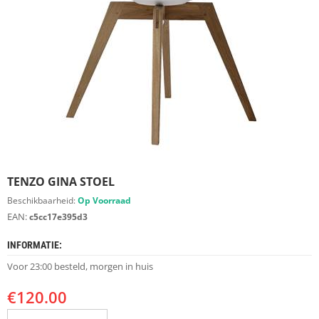
S
D
I
E
R
E
N
M
E
U
B
E
TENZO GINA STOEL
L
S
Beschikbaarheid:
Op Voorraad
EAN:
c5cc17e395d3
K
A
INFORMATIE:
S
T
Voor 23:00 besteld, morgen in huis
E
N
€
120.00