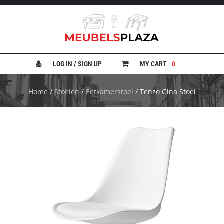
B
A
N
LOG IN / SIGN UP
MY CART
0
K
E
N
Home
/
Stoelen
/
Eetkamerstoel
/ Tenzo Gina Stoel
B
E
D
D
E
N
B
U
R
E
A
U