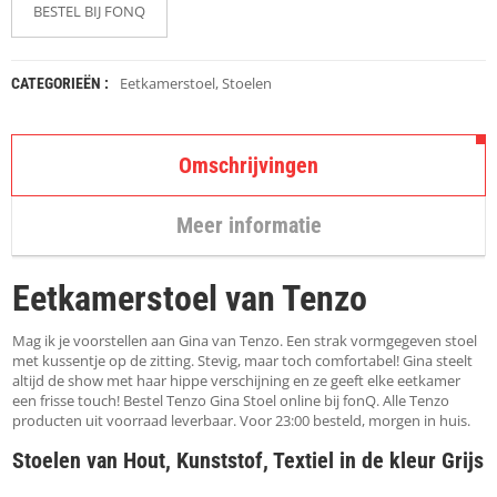
K
BESTEL BIJ FONQ
A
P
S
T
Eetkamerstoel
,
Stoelen
CATEGORIEËN :
O
K
K
Omschrijvingen
E
N
Meer informatie
S
T
O
Eetkamerstoel van Tenzo
E
L
E
Mag ik je voorstellen aan Gina van Tenzo. Een strak vormgegeven stoel
N
met kussentje op de zitting. Stevig, maar toch comfortabel! Gina steelt
altijd de show met haar hippe verschijning en ze geeft elke eetkamer
een frisse touch! Bestel Tenzo Gina Stoel online bij fonQ. Alle Tenzo
T
producten uit voorraad leverbaar. Voor 23:00 besteld, morgen in huis.
A
F
Stoelen van Hout, Kunststof, Textiel in de kleur Grijs
E
L