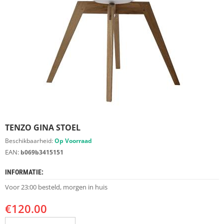
S
D
I
E
R
E
N
M
E
U
B
E
TENZO GINA STOEL
L
S
Beschikbaarheid:
Op Voorraad
EAN:
b069b3415151
K
A
INFORMATIE:
S
T
Voor 23:00 besteld, morgen in huis
E
N
€
120.00