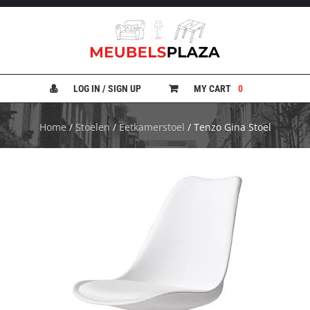
B
A
N
LOG IN / SIGN UP
MY CART
0
K
E
N
Home
/
Stoelen
/
Eetkamerstoel
/ Tenzo Gina Stoel
B
E
D
D
E
N
B
U
R
E
A
U