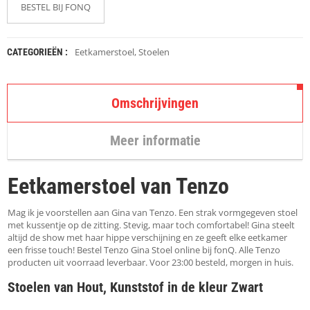
K
BESTEL BIJ FONQ
A
P
S
T
Eetkamerstoel
,
Stoelen
CATEGORIEËN :
O
K
K
Omschrijvingen
E
N
Meer informatie
S
T
O
Eetkamerstoel van Tenzo
E
L
E
Mag ik je voorstellen aan Gina van Tenzo. Een strak vormgegeven stoel
N
met kussentje op de zitting. Stevig, maar toch comfortabel! Gina steelt
altijd de show met haar hippe verschijning en ze geeft elke eetkamer
een frisse touch! Bestel Tenzo Gina Stoel online bij fonQ. Alle Tenzo
T
producten uit voorraad leverbaar. Voor 23:00 besteld, morgen in huis.
A
F
Stoelen van Hout, Kunststof in de kleur Zwart
E
L