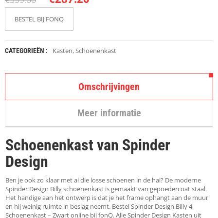
K
A
P
BESTEL BIJ FONQ
S
T
O
Kasten
,
Schoenenkast
CATEGORIEËN :
K
K
E
N
Omschrijvingen
S
T
Meer informatie
O
E
L
Schoenenkast van Spinder
E
N
Design
T
Ben je ook zo klaar met al die losse schoenen in de hal? De moderne
A
Spinder Design Billy schoenenkast is gemaakt van gepoedercoat staal.
F
Het handige aan het ontwerp is dat je het frame ophangt aan de muur
E
en hij weinig ruimte in beslag neemt. Bestel Spinder Design Billy 4
L
Schoenenkast – Zwart online bij fonQ. Alle Spinder Design Kasten uit