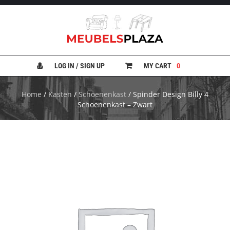
B
A
N
LOG IN / SIGN UP
MY CART
0
K
E
N
Home
/
Kasten
/
Schoenenkast
/ Spinder Design Billy 4
Schoenenkast – Zwart
B
E
D
D
E
N
B
U
R
E
A
U