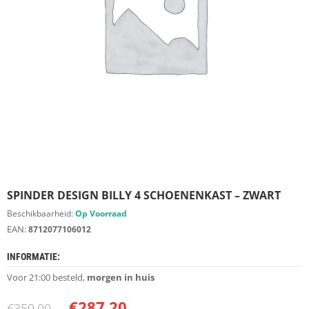
S
D
I
E
R
E
N
M
E
U
B
E
L
S
SPINDER DESIGN BILLY 4 SCHOENENKAST – ZWART
Beschikbaarheid:
Op Voorraad
K
EAN:
8712077106012
A
S
T
INFORMATIE:
E
Voor 21:00 besteld,
morgen in huis
N
€
287.20
€
359.00