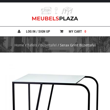
B
A
N
LOG IN / SIGN UP
MY CART
0
K
E
N
Home
/
Tafels
/
Bijzettafel
/ Serax Grint Bijzettafel
B
E
D
D
E
N
B
U
R
E
A
U