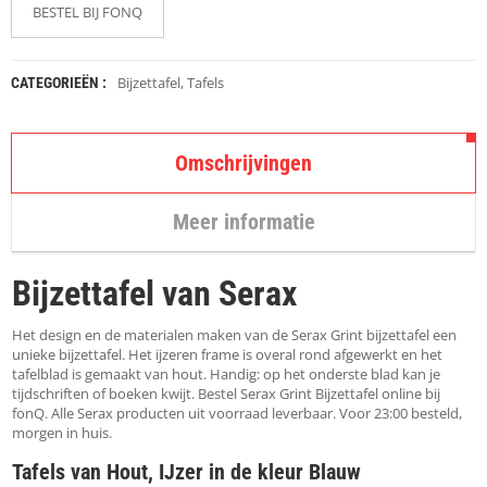
K
BESTEL BIJ FONQ
A
P
S
T
Bijzettafel
,
Tafels
CATEGORIEËN :
O
K
K
E
Omschrijvingen
N
Meer informatie
S
T
O
Bijzettafel van Serax
E
L
E
Het design en de materialen maken van de Serax Grint bijzettafel een
N
unieke bijzettafel. Het ijzeren frame is overal rond afgewerkt en het
tafelblad is gemaakt van hout. Handig: op het onderste blad kan je
tijdschriften of boeken kwijt. Bestel Serax Grint Bijzettafel online bij
T
fonQ. Alle Serax producten uit voorraad leverbaar. Voor 23:00 besteld,
A
morgen in huis.
F
E
Tafels van Hout, IJzer in de kleur Blauw
L