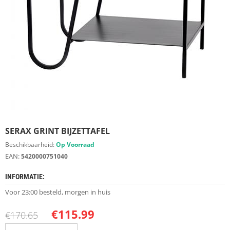
S
D
I
E
R
E
N
M
E
U
B
E
SERAX GRINT BIJZETTAFEL
L
S
Beschikbaarheid:
Op Voorraad
EAN:
5420000751040
K
A
INFORMATIE:
S
T
Voor 23:00 besteld, morgen in huis
E
N
€
115.99
€
170.65