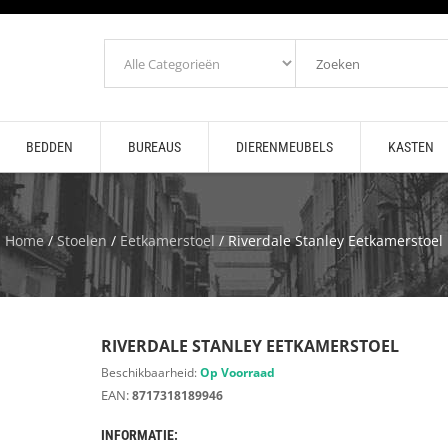
BEDDEN
BUREAUS
DIERENMEUBELS
KASTEN
Home
/
Stoelen
/
Eetkamerstoel
/ Riverdale Stanley Eetkamerstoel
RIVERDALE STANLEY EETKAMERSTOEL
Beschikbaarheid:
Op Voorraad
EAN:
8717318189946
INFORMATIE: