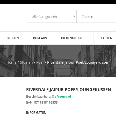
BEDDEN
BUREAUS
DIERENMEUBELS
KASTEN
Home
/
Stoelen
/
Poef
/ Riverdale Jaipur Poef/Loungekussen
RIVERDALE JAIPUR POEF/LOUNGEKUSSEN
Beschikbaarheid:
Op Voorraad
EAN:
8717318176533
INFORMATIE: