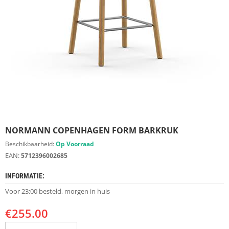
S
D
I
E
R
E
N
M
E
U
B
E
NORMANN COPENHAGEN FORM BARKRUK
L
S
Beschikbaarheid:
Op Voorraad
EAN:
5712396002685
K
A
INFORMATIE:
S
T
Voor 23:00 besteld, morgen in huis
E
N
€
255.00