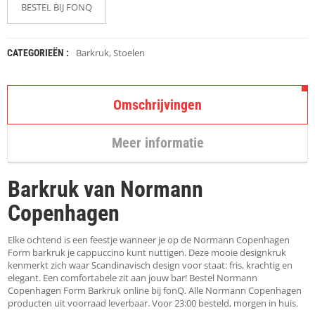
K
BESTEL BIJ FONQ
A
P
S
T
Barkruk
,
Stoelen
CATEGORIEËN :
O
K
K
Omschrijvingen
E
N
Meer informatie
S
T
O
Barkruk van Normann
E
L
Copenhagen
E
N
Elke ochtend is een feestje wanneer je op de Normann Copenhagen
Form barkruk je cappuccino kunt nuttigen. Deze mooie designkruk
T
kenmerkt zich waar Scandinavisch design voor staat: fris, krachtig en
A
elegant. Een comfortabele zit aan jouw bar! Bestel Normann
F
Copenhagen Form Barkruk online bij fonQ. Alle Normann Copenhagen
E
producten uit voorraad leverbaar. Voor 23:00 besteld, morgen in huis.
L