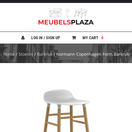
B
A
N
LOG IN / SIGN UP
MY CART
0
K
E
N
Home
/
Stoelen
/
Barkruk
/ Normann Copenhagen Form Barkruk
B
E
D
D
E
N
B
U
R
E
A
U