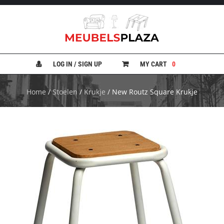
B
A
N
LOG IN / SIGN UP
MY CART
0
K
E
N
Home
/
Stoelen
/
Krukje
/ New Routz Square Krukje
B
E
D
D
E
N
B
U
R
E
A
U