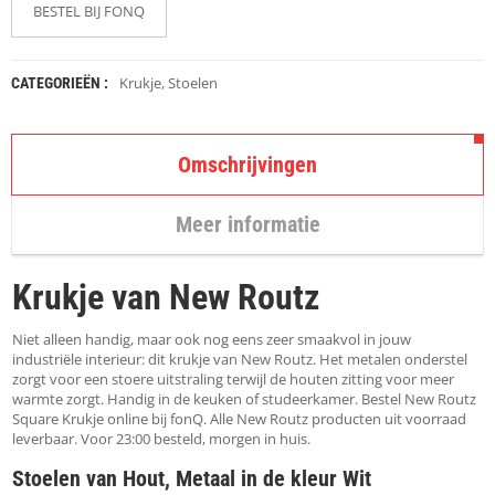
K
BESTEL BIJ FONQ
A
P
S
T
Krukje
,
Stoelen
CATEGORIEËN :
O
K
K
Omschrijvingen
E
N
Meer informatie
S
T
O
Krukje van New Routz
E
L
E
Niet alleen handig, maar ook nog eens zeer smaakvol in jouw
N
industriële interieur: dit krukje van New Routz. Het metalen onderstel
zorgt voor een stoere uitstraling terwijl de houten zitting voor meer
warmte zorgt. Handig in de keuken of studeerkamer. Bestel New Routz
T
Square Krukje online bij fonQ. Alle New Routz producten uit voorraad
A
leverbaar. Voor 23:00 besteld, morgen in huis.
F
E
Stoelen van Hout, Metaal in de kleur Wit
L