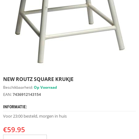
S
D
I
E
R
E
N
M
E
U
B
E
NEW ROUTZ SQUARE KRUKJE
L
S
Beschikbaarheid:
Op Voorraad
EAN:
7436912143154
K
A
INFORMATIE:
S
T
Voor 23:00 besteld, morgen in huis
E
N
€
59.95