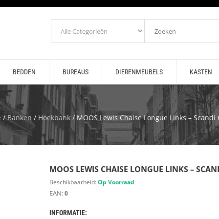
BEDDEN
BUREAUS
DIERENMEUBELS
KASTEN
e
/
Banken
/
Hoekbank
/ MOOS Lewis Chaise Longue Links – Scandi
MOOS LEWIS CHAISE LONGUE LINKS – SCAN
Beschikbaarheid:
Op Voorraad
EAN:
0
INFORMATIE: