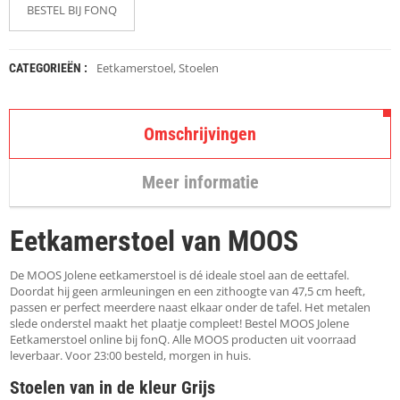
K
BESTEL BIJ FONQ
A
P
S
T
Eetkamerstoel
,
Stoelen
CATEGORIEËN :
O
K
K
E
Omschrijvingen
N
Meer informatie
S
T
O
Eetkamerstoel van MOOS
E
L
E
De MOOS Jolene eetkamerstoel is dé ideale stoel aan de eettafel.
N
Doordat hij geen armleuningen en een zithoogte van 47,5 cm heeft,
passen er perfect meerdere naast elkaar onder de tafel. Het metalen
slede onderstel maakt het plaatje compleet! Bestel MOOS Jolene
T
Eetkamerstoel online bij fonQ. Alle MOOS producten uit voorraad
A
leverbaar. Voor 23:00 besteld, morgen in huis.
F
E
Stoelen van in de kleur Grijs
L