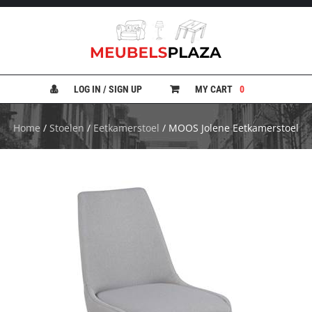
B
A
N
LOG IN / SIGN UP
MY CART
0
K
E
N
Home
/
Stoelen
/
Eetkamerstoel
/ MOOS Jolene Eetkamerstoel
B
E
D
D
E
N
B
U
R
E
A
U