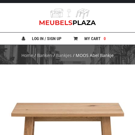
B
A
N
LOG IN / SIGN UP
MY CART
0
K
E
N
Home
/
Banken
/
Bankjes
/ MOOS Abel Bankje
B
E
D
D
E
N
B
U
R
E
A
U