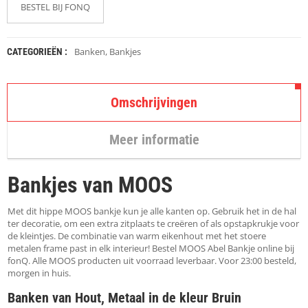
K
BESTEL BIJ FONQ
A
P
S
T
Banken
,
Bankjes
CATEGORIEËN :
O
K
K
Omschrijvingen
E
N
Meer informatie
S
T
O
Bankjes van MOOS
E
L
E
Met dit hippe MOOS bankje kun je alle kanten op. Gebruik het in de hal
N
ter decoratie, om een extra zitplaats te creëren of als opstapkrukje voor
de kleintjes. De combinatie van warm eikenhout met het stoere
metalen frame past in elk interieur! Bestel MOOS Abel Bankje online bij
T
fonQ. Alle MOOS producten uit voorraad leverbaar. Voor 23:00 besteld,
A
morgen in huis.
F
E
Banken van Hout, Metaal in de kleur Bruin
L