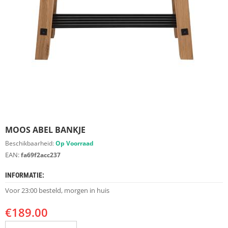
S
D
I
E
R
E
N
M
E
U
B
E
MOOS ABEL BANKJE
L
S
Beschikbaarheid:
Op Voorraad
EAN:
fa69f2acc237
K
A
INFORMATIE:
S
T
Voor 23:00 besteld, morgen in huis
E
N
€
189.00