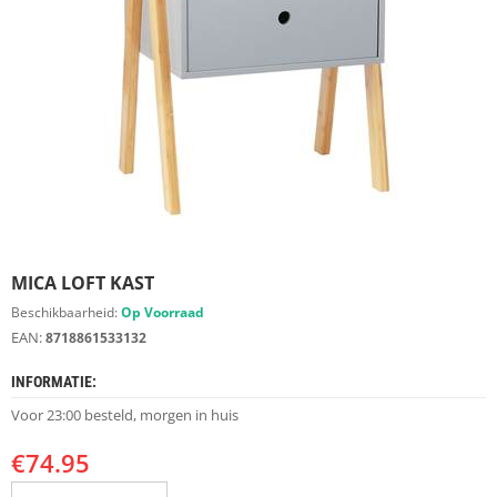
S
D
I
E
R
E
N
M
E
U
B
E
MICA LOFT KAST
L
S
Beschikbaarheid:
Op Voorraad
EAN:
8718861533132
K
A
INFORMATIE:
S
T
Voor 23:00 besteld, morgen in huis
E
N
€
74.95