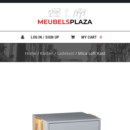
B
A
N
LOG IN / SIGN UP
MY CART
0
K
E
N
Home
/
Kasten
/
Ladekast
/ Mica Loft Kast
B
E
D
D
E
N
B
U
R
E
A
U