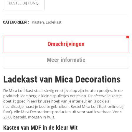
K
BESTEL BIJ FONQ
A
P
S
T
Kasten
,
Ladekast
CATEGORIEËN :
O
K
K
Omschrijvingen
E
N
Meer informatie
S
T
O
Ladekast van Mica Decorations
E
L
E
De Mica Loft kast staat stevig en stijlvol op zijn houten pootjes. In de
N
praktisch lade berg je kleine spulletjes netjes op. Dit sfeervolle kastje
doet ât goed in een knusse hoek van je interieur en is ook als
nachtkastje naast je bed te gebruiken. Bestel Mica Loft Kast online bij
T
fonQ. Alle Mica Decorations producten uit voorraad leverbaar. Voor
A
23:00 besteld, morgen in huis.
F
E
Kasten van MDF in de kleur Wit
L