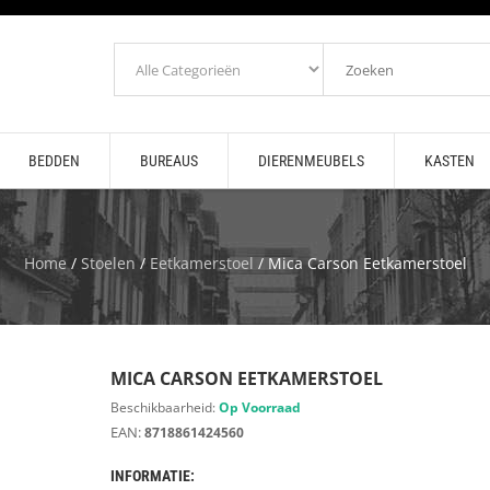
BEDDEN
BUREAUS
DIERENMEUBELS
KASTEN
Home
/
Stoelen
/
Eetkamerstoel
/ Mica Carson Eetkamerstoel
MICA CARSON EETKAMERSTOEL
Beschikbaarheid:
Op Voorraad
EAN:
8718861424560
INFORMATIE: