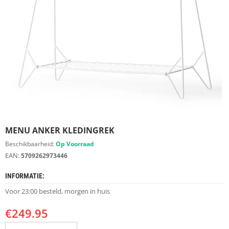
S
D
I
E
R
E
N
M
E
U
B
E
MENU ANKER KLEDINGREK
L
S
Beschikbaarheid:
Op Voorraad
EAN:
5709262973446
K
A
INFORMATIE:
S
T
Voor 23:00 besteld, morgen in huis
E
N
€
249.95