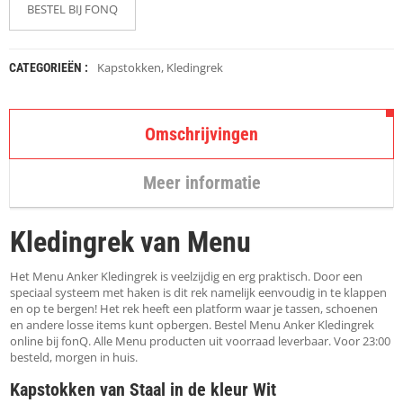
K
BESTEL BIJ FONQ
A
P
S
T
Kapstokken
,
Kledingrek
CATEGORIEËN :
O
K
K
Omschrijvingen
E
N
Meer informatie
S
T
O
Kledingrek van Menu
E
L
E
Het Menu Anker Kledingrek is veelzijdig en erg praktisch. Door een
N
speciaal systeem met haken is dit rek namelijk eenvoudig in te klappen
en op te bergen! Het rek heeft een platform waar je tassen, schoenen
en andere losse items kunt opbergen. Bestel Menu Anker Kledingrek
T
online bij fonQ. Alle Menu producten uit voorraad leverbaar. Voor 23:00
A
besteld, morgen in huis.
F
E
Kapstokken van Staal in de kleur Wit
L