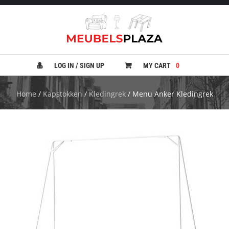
B
A
N
LOG IN / SIGN UP
MY CART
0
K
E
N
Home
/
Kapstokken
/
Kledingrek
/ Menu Anker Kledingrek
B
E
D
D
E
N
B
U
R
E
A
U