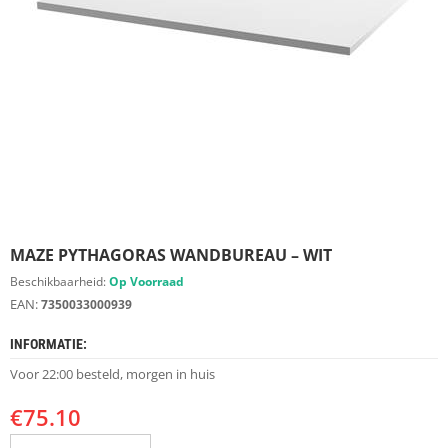
S
D
I
E
R
E
N
M
E
U
B
E
MAZE PYTHAGORAS WANDBUREAU – WIT
L
S
Beschikbaarheid:
Op Voorraad
EAN:
7350033000939
K
A
INFORMATIE:
S
T
Voor 22:00 besteld, morgen in huis
E
N
€
75.10