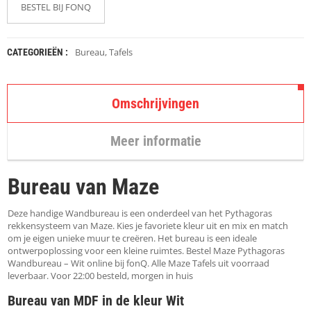
K
BESTEL BIJ FONQ
A
P
S
T
Bureau
,
Tafels
CATEGORIEËN :
O
K
K
Omschrijvingen
E
N
Meer informatie
S
T
O
Bureau van Maze
E
L
E
Deze handige Wandbureau is een onderdeel van het Pythagoras
N
rekkensysteem van Maze. Kies je favoriete kleur uit en mix en match
om je eigen unieke muur te creëren. Het bureau is een ideale
ontwerpoplossing voor een kleine ruimtes. Bestel Maze Pythagoras
T
Wandbureau – Wit online bij fonQ. Alle Maze Tafels uit voorraad
A
leverbaar. Voor 22:00 besteld, morgen in huis
F
E
Bureau van MDF in de kleur Wit
L