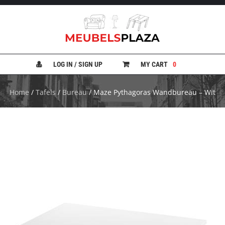
B
A
N
LOG IN / SIGN UP
MY CART
0
K
E
N
Home
/
Tafels
/
Bureau
/ Maze Pythagoras Wandbureau – Wit
B
E
D
D
E
N
B
U
R
E
A
U