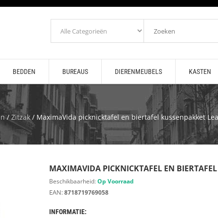
BEDDEN
BUREAUS
DIERENMEUBELS
KASTEN
en
/
Zitzak
/ MaximaVida picknicktafel en biertafel kussenpakket Leaf
MAXIMAVIDA PICKNICKTAFEL EN BIERTAFEL 
Beschikbaarheid:
Op Voorraad
EAN:
8718719769058
INFORMATIE: