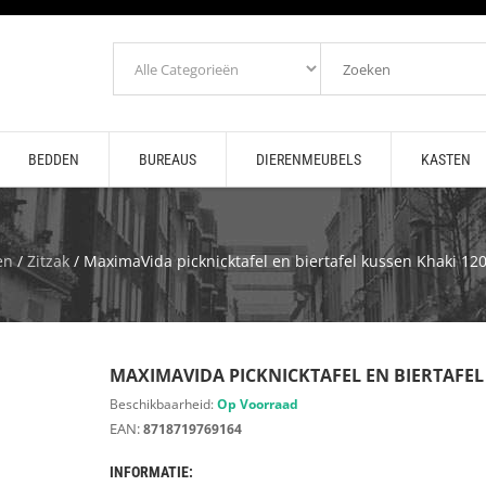
BEDDEN
BUREAUS
DIERENMEUBELS
KASTEN
en
/
Zitzak
/ MaximaVida picknicktafel en biertafel kussen Khaki 120
MAXIMAVIDA PICKNICKTAFEL EN BIERTAFEL K
Beschikbaarheid:
Op Voorraad
EAN:
8718719769164
INFORMATIE: