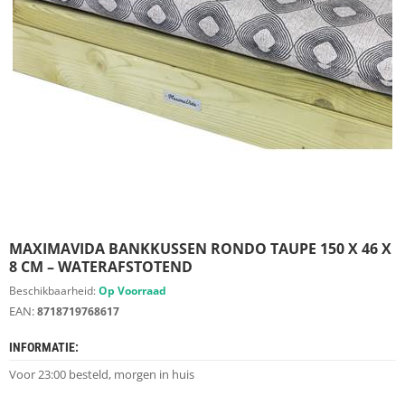
S
D
I
E
R
E
N
M
E
U
B
E
L
S
MAXIMAVIDA BANKKUSSEN RONDO TAUPE 150 X 46 X
8 CM – WATERAFSTOTEND
K
Beschikbaarheid:
Op Voorraad
A
EAN:
8718719768617
S
T
INFORMATIE:
E
N
Voor 23:00 besteld, morgen in huis