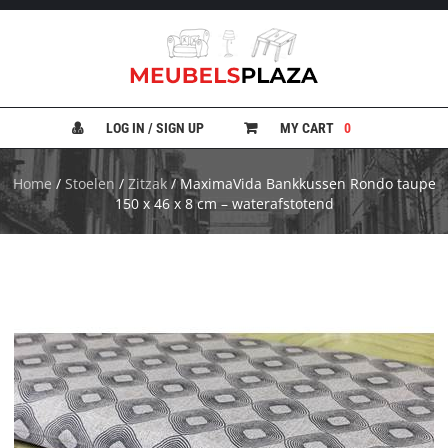
B
A
N
LOG IN / SIGN UP
MY CART
0
K
E
N
Home
/
Stoelen
/
Zitzak
/ MaximaVida Bankkussen Rondo taupe
150 x 46 x 8 cm – waterafstotend
B
E
D
D
E
N
B
U
R
E
A
U