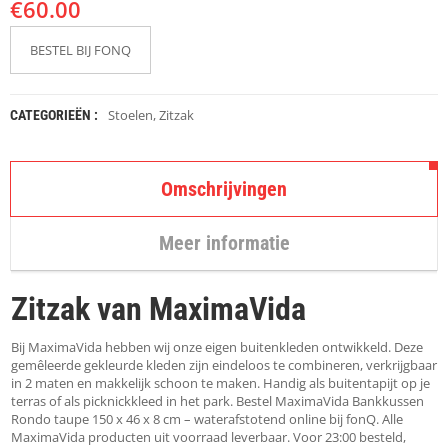
€
K
60.00
A
P
BESTEL BIJ FONQ
S
T
O
K
Stoelen
,
Zitzak
CATEGORIEËN :
K
E
N
Omschrijvingen
S
T
Meer informatie
O
E
L
Zitzak van MaximaVida
E
N
Bij MaximaVida hebben wij onze eigen buitenkleden ontwikkeld. Deze
T
gemêleerde gekleurde kleden zijn eindeloos te combineren, verkrijgbaar
A
in 2 maten en makkelijk schoon te maken. Handig als buitentapijt op je
F
terras of als picknickkleed in het park. Bestel MaximaVida Bankkussen
E
Rondo taupe 150 x 46 x 8 cm – waterafstotend online bij fonQ. Alle
L
MaximaVida producten uit voorraad leverbaar. Voor 23:00 besteld,